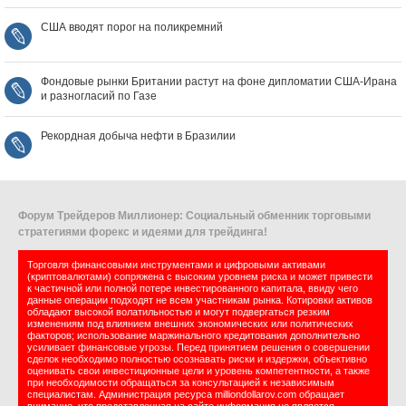
США вводят порог на поликремний
Фондовые рынки Британии растут на фоне дипломатии США‑Ирана
и разногласий по Газе
Рекордная добыча нефти в Бразилии
Форум Трейдеров Миллионер: Социальный обменник торговыми
стратегиями форекс и идеями для трейдинга!
Торговля финансовыми инструментами и цифровыми активами
(криптовалютами) сопряжена с высоким уровнем риска и может привести
к частичной или полной потере инвестированного капитала, ввиду чего
данные операции подходят не всем участникам рынка. Котировки активов
обладают высокой волатильностью и могут подвергаться резким
изменениям под влиянием внешних экономических или политических
факторов; использование маржинального кредитования дополнительно
усиливает финансовые угрозы. Перед принятием решения о совершении
сделок необходимо полностью осознавать риски и издержки, объективно
оценивать свои инвестиционные цели и уровень компетентности, а также
при необходимости обращаться за консультацией к независимым
специалистам. Администрация ресурса milliondollarov.com обращает