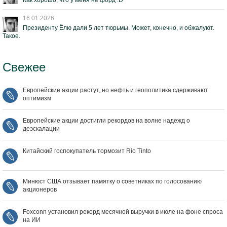
Как хорошо, что у меня не форд :D
16.01.2026
Президенту Ёлю дали 5 лет тюрьмы. Может, конечно, и обжалуют.
Такое.
Свежее
Европейские акции растут, но нефть и геополитика сдерживают
оптимизм
Европейские акции достигли рекордов на волне надежд о
деэскалации
Китайский госпокупатель тормозит Rio Tinto
Минюст США отзывает памятку о советниках по голосованию
акционеров
Foxconn установил рекорд месячной выручки в июле на фоне спроса
на ИИ