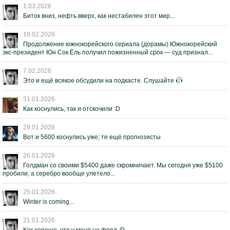
1.03.2026
Биток вниз, нефть вверх, как нестабилен этот мир...
19.02.2026
Продолжение южнокорейского сериала (дорамы) Южнокорейский
экс-президент Юн Сок Ёль получил пожизненный срок — суд признал...
7.02.2026
Это и ещё всякое обсудили на подкасте. Слушайте
31.01.2026
Как коснулись, так и отскочили :D
29.01.2026
Вот и 5600 коснулись уже; те ещё прогнозисты
26.01.2026
Голдман со своими $5400 даже скромничает. Мы сегодня уже $5100
пробили, а серебро вообще улетело...
25.01.2026
Winter is coming...
21.01.2026