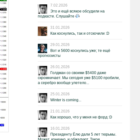
7.02.2026
Это и ещё всякое обсудили на
подкасте. Слушайте
31.01.2026
Как коснулись, так и отскочили :D
29.01.2026
Вот и 5600 коснулись уже; те ещё
прогнозисты
26.01.2026
Голдман со своими $5400 даже
скромничает. Мы сегодня уже $5100 пробили,
а серебро вообще улетело...
25.01.2026
Winter is coming...
21.01.2026
Как хорошо, что у меня не форд :D
16.01.2026
Президенту Ёлю дали 5 лет тюрьмы.
Может, конечно, и обжалуют. Такое.