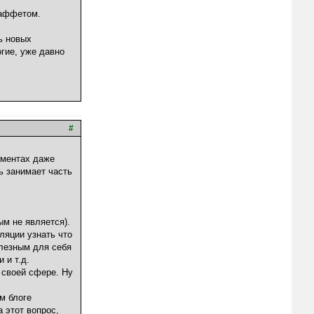
Баффетом.
ь новых
огие, уже давно
#
оментах даже
ь занимает часть
ым не является).
ляции узнать что
олезным для себя
 и т.д.
 своей сфере. Ну
м блоге
 этот вопрос,