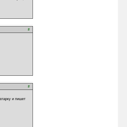
#
#
ватарку и пишет