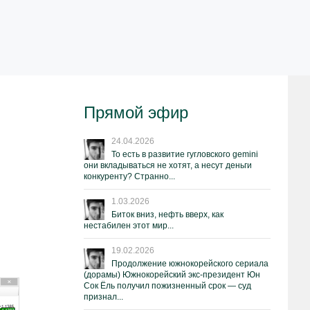
Прямой эфир
24.04.2026
То есть в развитие гугловского gemini
они вкладываться не хотят, а несут деньги
конкуренту? Странно...
1.03.2026
Биток вниз, нефть вверх, как
нестабилен этот мир...
19.02.2026
Продолжение южнокорейского сериала
(дорамы) Южнокорейский экс-президент Юн
Сок Ёль получил пожизненный срок — суд
признал...