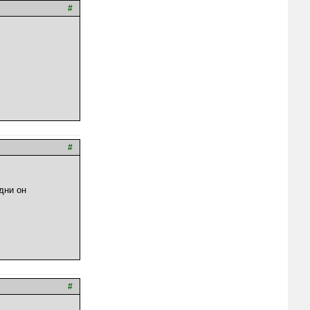
#
#
дни он
#