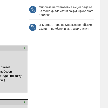
Мировые нефтегазовые акции падают
на фоне дипломатии вокруг Ормузского
пролива
JPMorgan: пора покупать европейские
акции — прибыли и активизм растут
#
 счете!
 любезен
т едишн)) тогда
ой )
#