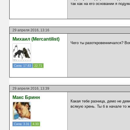
так как на его основании я поду
29 апреля 2016, 13:16
Михаил (Mercantilist)
Чего ты разоткровенничался? Воп
Сила: 17.83
22.71
29 апреля 2016, 13:39
Макс Бринн
Какая тебе разница, демо не демо
всякую хрень. Ты б в начале то 
Сила: 3.31
4.33