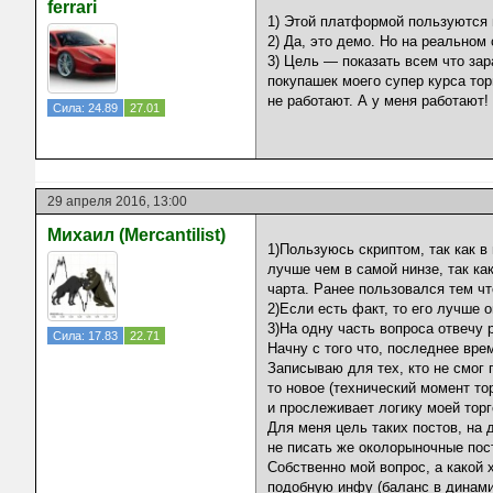
ferrari
1) Этой платформой пользуются 
2) Да, это демо. Но на реальном
3) Цель — показать всем что з
покупашек моего супер курса тор
не работают. А у меня работают!
Сила: 24.89
27.01
29 апреля 2016, 13:00
Михаил (Mercantilist)
1)Пользуюсь скриптом, так как 
лучше чем в самой нинзе, так ка
чарта. Ранее пользовался тем чт
2)Если есть факт, то его лучше 
3)На одну часть вопроса отвечу р
Сила: 17.83
22.71
Начну с того что, последнее вре
Записываю для тех, кто не смог 
то новое (технический момент то
и прослеживает логику моей торго
Для меня цель таких постов, на
не писать же околорыночные пост
Собственно мой вопрос, а какой 
подобную инфу (баланс в динамик