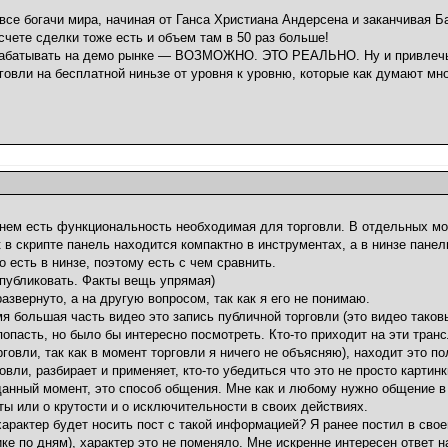
все богачи мира, начиная от Ганса Христиана Андерсена и заканчивая 
 счете сделки тоже есть и объем там в 50 раз больше!
арабатывать на демо рынке — ВОЗМОЖНО. ЭТО РЕАЛЬНО. Ну и привлеч
говли на бесплатной ниньзе от уровня к уровню, которые как думают мн
в нем есть функциональность необходимая для торговли. В отдельных м
к в скрипте панель находится компактно в инструментах, а в нинзе панел
о есть в нинзе, поэтому есть с чем сравнить.
опубликовать. Факты вещь упрямая)
азвернуто, а на другую вопросом, так как я его не понимаю.
мя большая часть видео это запись публичной торговли (это видео таков
попасть, но было бы интересно посмотреть. Кто-то приходит на эти транс
рговли, так как в момент торговли я ничего не объясняю), находит это п
вли, разбирает и применяет, кто-то убедиться что это не просто картинки
 данный момент, это способ общения. Мне как и любому нужно общение в
ы или о крутости и о исключительности в своих действиях.
характер будет носить пост с такой информацией? Я ранее постил в свое
е по дням), характер это не поменяло. Мне искренне интересен ответ на