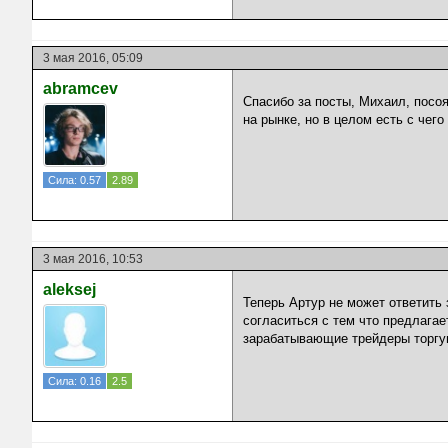
3 мая 2016, 05:09
abramcev
Спасибо за посты, Михаил, посоя
на рынке, но в целом есть с чего
Сила: 0.57
2.89
3 мая 2016, 10:53
aleksej
Теперь Артур не может ответить 
согласиться с тем что предлагае
зарабатывающие трейдеры торгую
Сила: 0.16
2.5