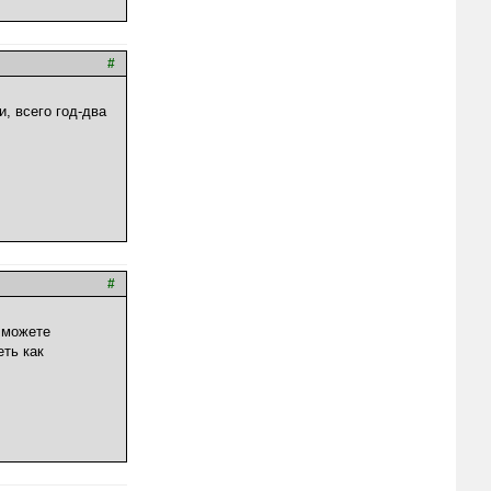
#
, всего год-два
#
е можете
еть как