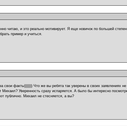
нно читаю, и это реально мотивирует. Я еще новичок по большей степени
 брать пример и учиться.
за свои факты))))))) Что же вы ребята так уверены в своих заявлениях н
т Михаил? Уверенность сразу испаряется. А было бы интересно посмотр
т публично. Михаил не стесняется, а вы?