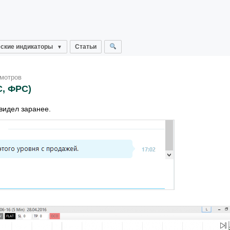
ские индикаторы
Статьи
смотров
C, ФРС)
видел заранее.