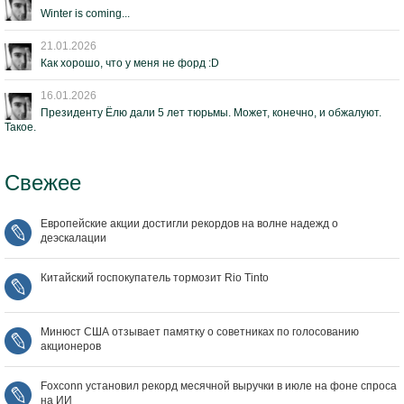
Winter is coming...
21.01.2026
Как хорошо, что у меня не форд :D
16.01.2026
Президенту Ёлю дали 5 лет тюрьмы. Может, конечно, и обжалуют.
Такое.
Свежее
Европейские акции достигли рекордов на волне надежд о
деэскалации
Китайский госпокупатель тормозит Rio Tinto
Минюст США отзывает памятку о советниках по голосованию
акционеров
Foxconn установил рекорд месячной выручки в июле на фоне спроса
на ИИ