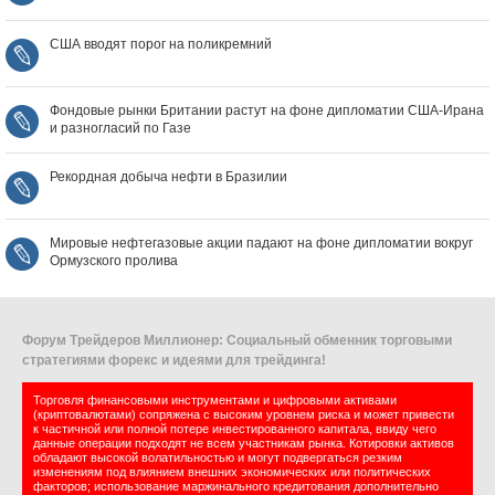
США вводят порог на поликремний
Фондовые рынки Британии растут на фоне дипломатии США‑Ирана
и разногласий по Газе
Рекордная добыча нефти в Бразилии
Мировые нефтегазовые акции падают на фоне дипломатии вокруг
Ормузского пролива
Форум Трейдеров Миллионер: Социальный обменник торговыми
стратегиями форекс и идеями для трейдинга!
Торговля финансовыми инструментами и цифровыми активами
(криптовалютами) сопряжена с высоким уровнем риска и может привести
к частичной или полной потере инвестированного капитала, ввиду чего
данные операции подходят не всем участникам рынка. Котировки активов
обладают высокой волатильностью и могут подвергаться резким
изменениям под влиянием внешних экономических или политических
факторов; использование маржинального кредитования дополнительно