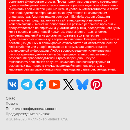
усиливает финансовые угрозы. Перед принятием решения о совершении
сделок необходимо полностью осознавать риски и издержки, объективно
оценивать свои инвестиционные цели и уровень компетентности, а также
при необходимости обращаться за консультацией к независимым
специалистам. Администрация ресурса milliondollarov.com обращает
внимание, что представленная на сайте информация не является
исчерпывающей, может не обновляться в режиме реального времени и
предоставляться не биржами, а участниками рынка, вследствие чего цены
могут носить индикативный характер, отличаться от фактических
рыночных значений и не должны использоваться в качестве
единственного основания для торговых операций. Владельцы веб-сайта и
поставщики данных в явной форме отказываются от ответственности за
любые убытки или ущерб, возникшие в результате использования
размещенной информации. Любое воспроизведение, изменение или
распространение данных сайта без предварительного письменного
разрешения правообладателей строго запрещено. Ресурс
milliondollarov.com может получать комиссионное вознаграждение от
рекламных партнеров в случае взаимодействия пользователя с
маркетинговыми материалами или перехода на сайты рекламодателей.
О нас
Помочь
Политика конфидениальности
Предупреждение о рисках
© 2014-2026 Миллионер Инвест Клуб