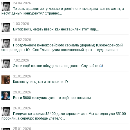
24.04.2026
То есть в развитие гугловского gemini они вкладываться не хотят, а
несут деньги конкуренту? Странно...
1.03.2026
Биток вниз, нефть вверх, как нестабилен этот мир...
19.02.2026
Продолжение южнокорейского сериала (дорамы) Южнокорейский
экс-президент Юн Сок Ёль получил пожизненный срок — суд признал...
7.02.2026
Это и ещё всякое обсудили на подкасте. Слушайте
31.01.2026
Как коснулись, так и отскочили :D
29.01.2026
Вот и 5600 коснулись уже; те ещё прогнозисты
26.01.2026
Голдман со своими $5400 даже скромничает. Мы сегодня уже $5100
пробили, а серебро вообще улетело...
25.01.2026