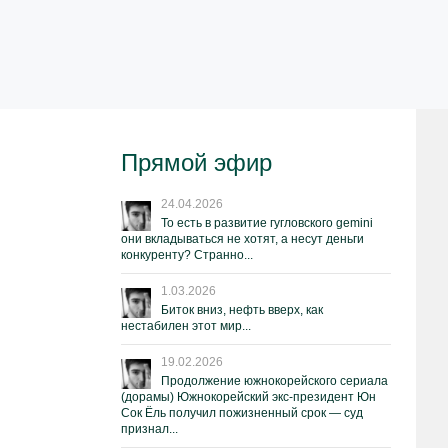
Прямой эфир
24.04.2026
То есть в развитие гугловского gemini
они вкладываться не хотят, а несут деньги
конкуренту? Странно...
1.03.2026
Биток вниз, нефть вверх, как
нестабилен этот мир...
19.02.2026
Продолжение южнокорейского сериала
(дорамы) Южнокорейский экс-президент Юн
Сок Ёль получил пожизненный срок — суд
признал...