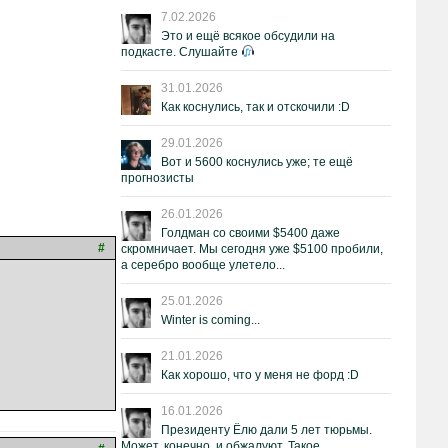
7.02.2026
Это и ещё всякое обсудили на
подкасте. Слушайте
31.01.2026
Как коснулись, так и отскочили :D
29.01.2026
Вот и 5600 коснулись уже; те ещё
прогнозисты
26.01.2026
Голдман со своими $5400 даже
#
скромничает. Мы сегодня уже $5100 пробили,
а серебро вообще улетело...
25.01.2026
Winter is coming...
21.01.2026
Как хорошо, что у меня не форд :D
16.01.2026
Президенту Ёлю дали 5 лет тюрьмы.
Может, конечно, и обжалуют. Такое.