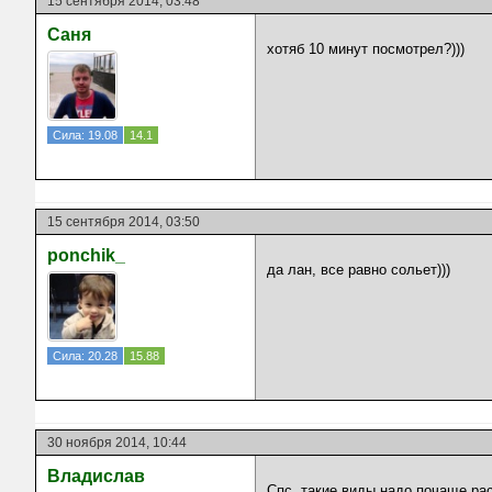
15 сентября 2014, 03:48
Саня
хотяб 10 минут посмотрел?)))
Сила: 19.08
14.1
15 сентября 2014, 03:50
ponchik_
да лан, все равно сольет)))
Сила: 20.28
15.88
30 ноября 2014, 10:44
Владислав
Спс, такие виды надо почаще ра