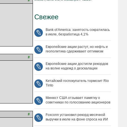
#
Свежее
Bank of America: занятость сократилась
в июле, безработица 4,1%
Европейские акции растут, но нефть и
геополитика сдерживают оптимизм
#
Европейские акции достигли рекордов
на волне надежд о деэскалации
Китайский госпокупатель тормозит Rio
Tinto
Минюст США отзывает памятку о
советниках по голосованию акционеров
#
Foxconn установил рекорд месячной
выручки в июле на фоне спроса на ИИ