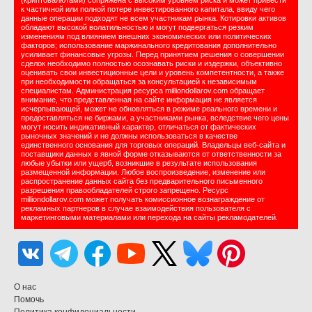
(криптовалютами) сопряжена с высоким уровнем риска и может привести
к частичной или полной потере инвестированного капитала, ввиду чего
данные операции подходят не всем участникам рынка. Котировки активов
обладают высокой волатильностью и могут подвергаться резким
изменениям под влиянием внешних экономических или политических
факторов; использование маржинального кредитования дополнительно
усиливает финансовые угрозы. Перед принятием решения о совершении
сделок необходимо полностью осознавать риски и издержки, объективно
оценивать свои инвестиционные цели и уровень компетентности, а также
при необходимости обращаться за консультацией к независимым
специалистам. Администрация ресурса milliondollarov.com обращает
внимание, что представленная на сайте информация не является
исчерпывающей, может не обновляться в режиме реального времени и
предоставляться не биржами, а участниками рынка, вследствие чего цены
могут носить индикативный характер, отличаться от фактических
рыночных значений и не должны использоваться в качестве
единственного основания для торговых операций. Владельцы веб-сайта и
поставщики данных в явной форме отказываются от ответственности за
любые убытки или ущерб, возникшие в результате использования
размещенной информации. Любое воспроизведение, изменение или
распространение данных сайта без предварительного письменного
разрешения правообладателей строго запрещено. Ресурс
milliondollarov.com может получать комиссионное вознаграждение от
рекламных партнеров в случае взаимодействия пользователя с
маркетинговыми материалами или перехода на сайты рекламодателей.
О нас
Помочь