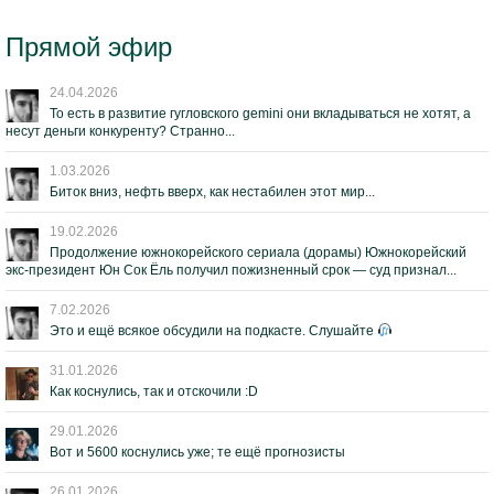
Прямой эфир
24.04.2026
То есть в развитие гугловского gemini они вкладываться не хотят, а
несут деньги конкуренту? Странно...
1.03.2026
Биток вниз, нефть вверх, как нестабилен этот мир...
19.02.2026
Продолжение южнокорейского сериала (дорамы) Южнокорейский
экс-президент Юн Сок Ёль получил пожизненный срок — суд признал...
7.02.2026
Это и ещё всякое обсудили на подкасте. Слушайте
31.01.2026
Как коснулись, так и отскочили :D
29.01.2026
Вот и 5600 коснулись уже; те ещё прогнозисты
26.01.2026