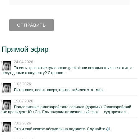
Прямой эфир
24.04.2026
То есть в развитие гугловского gemini они вкладываться не хотят, а
несут деньги конкуренту? Странно...
1.03.2026
Биток вниз, нефть вверх, как нестабилен этот мир...
19.02.2026
Продолжение южнокорейского сериала (дорамы) Южнокорейский
экс-президент Юн Сок Ёль получил пожизненный срок — суд признал...
7.02.2026
Это и ещё всякое обсудили на подкасте. Слушайте