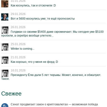
31.01.2026
Как коснулись, так и отскочили :D
29.01.2026
Вот и 5600 коснулись уже; те ещё прогнозисты
26.01.2026
Голдман со своими $5400 даже скромничает. Мы сегодня уже $5100
пробили, а серебро вообще улетело...
25.01.2026
Winter is coming...
21.01.2026
Как хорошо, что у меня не форд :D
16.01.2026
Президенту Ёлю дали 5 лет тюрьмы. Может, конечно, и обжалуют.
Такое.
Свежее
Сенат продвигает закон о криптовалютах — возможная победа