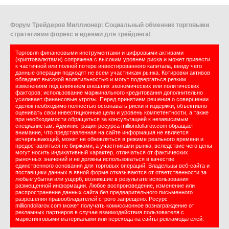
Форум Трейдеров Миллионер: Социальный обменник торговыми
стратегиями форекс и идеями для трейдинга!
Торговля финансовыми инструментами и цифровыми активами
(криптовалютами) сопряжена с высоким уровнем риска и может привести
к частичной или полной потере инвестированного капитала, ввиду чего
данные операции подходят не всем участникам рынка. Котировки активов
обладают высокой волатильностью и могут подвергаться резким
изменениям под влиянием внешних экономических или политических
факторов; использование маржинального кредитования дополнительно
усиливает финансовые угрозы. Перед принятием решения о совершении
сделок необходимо полностью осознавать риски и издержки, объективно
оценивать свои инвестиционные цели и уровень компетентности, а также
при необходимости обращаться за консультацией к независимым
специалистам. Администрация ресурса milliondollarov.com обращает
внимание, что представленная на сайте информация не является
исчерпывающей, может не обновляться в режиме реального времени и
предоставляться не биржами, а участниками рынка, вследствие чего цены
могут носить индикативный характер, отличаться от фактических
рыночных значений и не должны использоваться в качестве
единственного основания для торговых операций. Владельцы веб-сайта и
поставщики данных в явной форме отказываются от ответственности за
любые убытки или ущерб, возникшие в результате использования
размещенной информации. Любое воспроизведение, изменение или
распространение данных сайта без предварительного письменного
разрешения правообладателей строго запрещено. Ресурс
milliondollarov.com может получать комиссионное вознаграждение от
рекламных партнеров в случае взаимодействия пользователя с
маркетинговыми материалами или перехода на сайты рекламодателей.