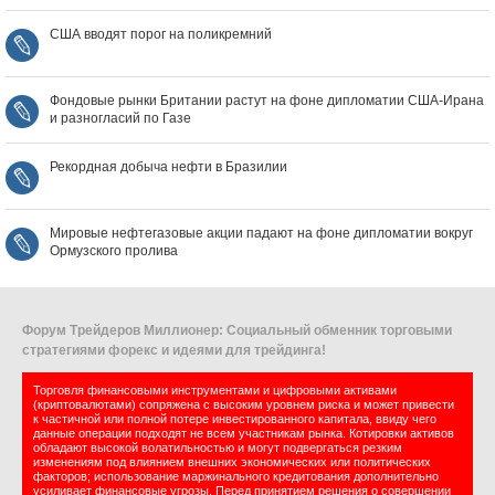
США вводят порог на поликремний
Фондовые рынки Британии растут на фоне дипломатии США‑Ирана
и разногласий по Газе
Рекордная добыча нефти в Бразилии
Мировые нефтегазовые акции падают на фоне дипломатии вокруг
Ормузского пролива
Форум Трейдеров Миллионер: Социальный обменник торговыми
стратегиями форекс и идеями для трейдинга!
Торговля финансовыми инструментами и цифровыми активами
(криптовалютами) сопряжена с высоким уровнем риска и может привести
к частичной или полной потере инвестированного капитала, ввиду чего
данные операции подходят не всем участникам рынка. Котировки активов
обладают высокой волатильностью и могут подвергаться резким
изменениям под влиянием внешних экономических или политических
факторов; использование маржинального кредитования дополнительно
усиливает финансовые угрозы. Перед принятием решения о совершении