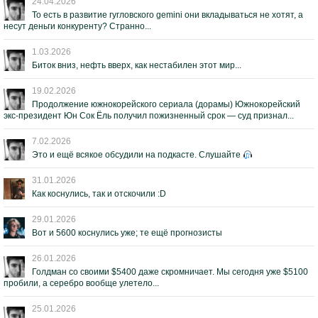
24.04.2026
То есть в развитие гугловского gemini они вкладываться не хотят, а
несут деньги конкуренту? Странно...
1.03.2026
Биток вниз, нефть вверх, как нестабилен этот мир...
19.02.2026
Продолжение южнокорейского сериала (дорамы) Южнокорейский
экс-президент Юн Сок Ёль получил пожизненный срок — суд признал...
7.02.2026
Это и ещё всякое обсудили на подкасте. Слушайте
31.01.2026
Как коснулись, так и отскочили :D
29.01.2026
Вот и 5600 коснулись уже; те ещё прогнозисты
26.01.2026
Голдман со своими $5400 даже скромничает. Мы сегодня уже $5100
пробили, а серебро вообще улетело...
25.01.2026