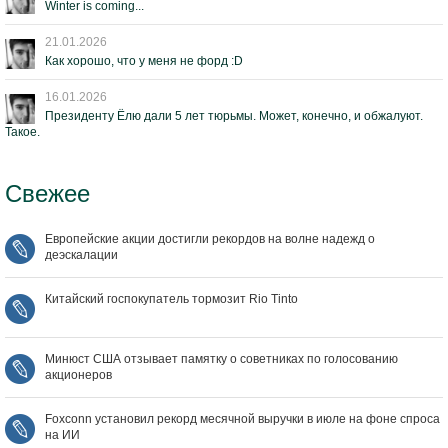
Winter is coming...
21.01.2026
Как хорошо, что у меня не форд :D
16.01.2026
Президенту Ёлю дали 5 лет тюрьмы. Может, конечно, и обжалуют.
Такое.
Свежее
Европейские акции достигли рекордов на волне надежд о
деэскалации
Китайский госпокупатель тормозит Rio Tinto
Минюст США отзывает памятку о советниках по голосованию
акционеров
Foxconn установил рекорд месячной выручки в июле на фоне спроса
на ИИ