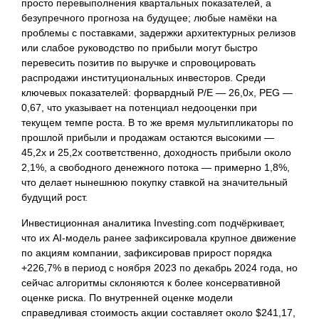
просто перевыполнения квартальных показателей, а
безупречного прогноза на будущее; любые намёки на
проблемы с поставками, задержки архитектурных релизов
или слабое руководство по прибыли могут быстро
перевесить позитив по выручке и спровоцировать
распродажи институциональных инвесторов. Среди
ключевых показателей: форвардный P/E — 26,0x, PEG —
0,67, что указывает на потенциал недооценки при
текущем темпе роста. В то же время мультипликаторы по
прошлой прибыли и продажам остаются высокими —
45,2x и 25,2x соответственно, доходность прибыли около
2,1%, а свободного денежного потока — примерно 1,8%,
что делает нынешнюю покупку ставкой на значительный
будущий рост.
Инвестиционная аналитика Investing.com подчёркивает,
что их AI-модель ранее зафиксировала крупное движение
по акциям компании, зафиксировав прирост порядка
+226,7% в период с ноября 2023 по декабрь 2024 года, но
сейчас алгоритмы склоняются к более консервативной
оценке риска. По внутренней оценке модели
справедливая стоимость акции составляет около $241,17,