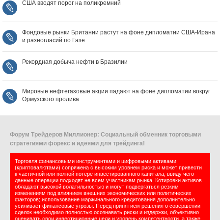
США вводят порог на поликремний
Фондовые рынки Британии растут на фоне дипломатии США‑Ирана
и разногласий по Газе
Рекордная добыча нефти в Бразилии
Мировые нефтегазовые акции падают на фоне дипломатии вокруг
Ормузского пролива
Форум Трейдеров Миллионер: Социальный обменник торговыми
стратегиями форекс и идеями для трейдинга!
Торговля финансовыми инструментами и цифровыми активами
(криптовалютами) сопряжена с высоким уровнем риска и может привести
к частичной или полной потере инвестированного капитала, ввиду чего
данные операции подходят не всем участникам рынка. Котировки активов
обладают высокой волатильностью и могут подвергаться резким
изменениям под влиянием внешних экономических или политических
факторов; использование маржинального кредитования дополнительно
усиливает финансовые угрозы. Перед принятием решения о совершении
сделок необходимо полностью осознавать риски и издержки, объективно
оценивать свои инвестиционные цели и уровень компетентности, а также