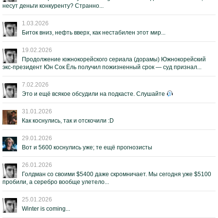
несут деньги конкуренту? Странно...
1.03.2026
Биток вниз, нефть вверх, как нестабилен этот мир...
19.02.2026
Продолжение южнокорейского сериала (дорамы) Южнокорейский
экс-президент Юн Сок Ёль получил пожизненный срок — суд признал...
7.02.2026
Это и ещё всякое обсудили на подкасте. Слушайте
31.01.2026
Как коснулись, так и отскочили :D
29.01.2026
Вот и 5600 коснулись уже; те ещё прогнозисты
26.01.2026
Голдман со своими $5400 даже скромничает. Мы сегодня уже $5100
пробили, а серебро вообще улетело...
25.01.2026
Winter is coming...