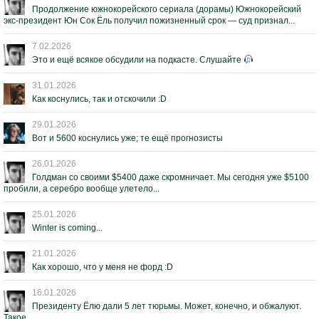
Продолжение южнокорейского сериала (дорамы) Южнокорейский
экс-президент Юн Сок Ёль получил пожизненный срок — суд признал...
7.02.2026
Это и ещё всякое обсудили на подкасте. Слушайте
31.01.2026
Как коснулись, так и отскочили :D
29.01.2026
Вот и 5600 коснулись уже; те ещё прогнозисты
26.01.2026
Голдман со своими $5400 даже скромничает. Мы сегодня уже $5100
пробили, а серебро вообще улетело...
25.01.2026
Winter is coming...
21.01.2026
Как хорошо, что у меня не форд :D
16.01.2026
Президенту Ёлю дали 5 лет тюрьмы. Может, конечно, и обжалуют.
Такое.