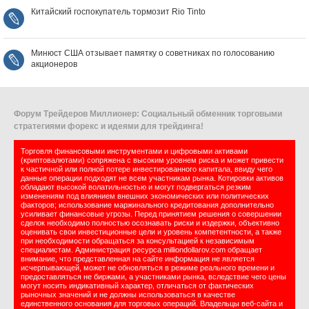
Китайский госпокупатель тормозит Rio Tinto
Минюст США отзывает памятку о советниках по голосованию
акционеров
Форум Трейдеров Миллионер: Социальный обменник торговыми
стратегиями форекс и идеями для трейдинга!
Торговля финансовыми инструментами и цифровыми активами
(криптовалютами) сопряжена с высоким уровнем риска и может привести
к частичной или полной потере инвестированного капитала, ввиду чего
данные операции подходят не всем участникам рынка. Котировки активов
обладают высокой волатильностью и могут подвергаться резким
изменениям под влиянием внешних экономических или политических
факторов; использование маржинального кредитования дополнительно
усиливает финансовые угрозы. Перед принятием решения о совершении
сделок необходимо полностью осознавать риски и издержки, объективно
оценивать свои инвестиционные цели и уровень компетентности, а также
при необходимости обращаться за консультацией к независимым
специалистам. Администрация ресурса milliondollarov.com обращает
внимание, что представленная на сайте информация не является
исчерпывающей, может не обновляться в режиме реального времени и
предоставляться не биржами, а участниками рынка, вследствие чего цены
могут носить индикативный характер, отличаться от фактических
рыночных значений и не должны использоваться в качестве
единственного основания для торговых операций. Владельцы веб-сайта и