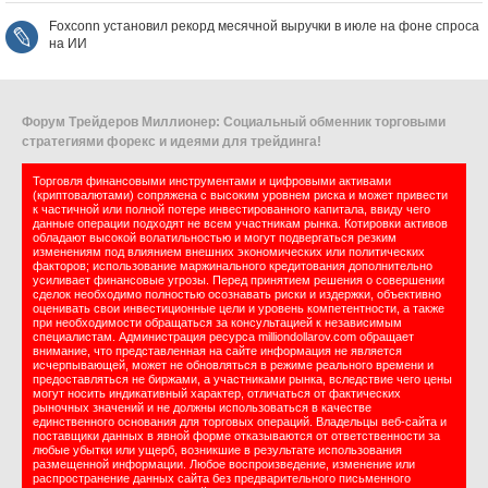
Foxconn установил рекорд месячной выручки в июле на фоне спроса
на ИИ
Форум Трейдеров Миллионер: Социальный обменник торговыми
стратегиями форекс и идеями для трейдинга!
Торговля финансовыми инструментами и цифровыми активами
(криптовалютами) сопряжена с высоким уровнем риска и может привести
к частичной или полной потере инвестированного капитала, ввиду чего
данные операции подходят не всем участникам рынка. Котировки активов
обладают высокой волатильностью и могут подвергаться резким
изменениям под влиянием внешних экономических или политических
факторов; использование маржинального кредитования дополнительно
усиливает финансовые угрозы. Перед принятием решения о совершении
сделок необходимо полностью осознавать риски и издержки, объективно
оценивать свои инвестиционные цели и уровень компетентности, а также
при необходимости обращаться за консультацией к независимым
специалистам. Администрация ресурса milliondollarov.com обращает
внимание, что представленная на сайте информация не является
исчерпывающей, может не обновляться в режиме реального времени и
предоставляться не биржами, а участниками рынка, вследствие чего цены
могут носить индикативный характер, отличаться от фактических
рыночных значений и не должны использоваться в качестве
единственного основания для торговых операций. Владельцы веб-сайта и
поставщики данных в явной форме отказываются от ответственности за
любые убытки или ущерб, возникшие в результате использования
размещенной информации. Любое воспроизведение, изменение или
распространение данных сайта без предварительного письменного