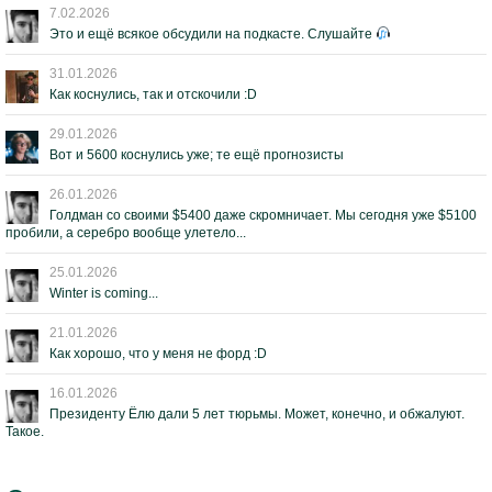
7.02.2026
Это и ещё всякое обсудили на подкасте. Слушайте
31.01.2026
Как коснулись, так и отскочили :D
29.01.2026
Вот и 5600 коснулись уже; те ещё прогнозисты
26.01.2026
Голдман со своими $5400 даже скромничает. Мы сегодня уже $5100
пробили, а серебро вообще улетело...
25.01.2026
Winter is coming...
21.01.2026
Как хорошо, что у меня не форд :D
16.01.2026
Президенту Ёлю дали 5 лет тюрьмы. Может, конечно, и обжалуют.
Такое.