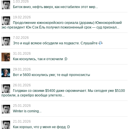
1.03.2026
Биток вниз, нефть вверх, как нестабилен этот мир...
19.02.2026
Продолжение южнокорейского сериала (дорамы) Южнокорейский
экс-президент Юн Сок Ёль получил пожизненный срок — суд признал...
7.02.2026
Это и ещё всякое обсудили на подкасте. Слушайте
31.01.2026
Как коснулись, так и отскочили :D
29.01.2026
Вот и 5600 коснулись уже; те ещё прогнозисты
26.01.2026
Голдман со своими $5400 даже скромничает. Мы сегодня уже $5100
пробили, а серебро вообще улетело...
25.01.2026
Winter is coming...
21.01.2026
Как хорошо, что у меня не форд :D