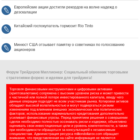
Европейские акции достигли рекордов на волне надежд о
деэскалации
Китайский госпокупатель тормозит Rio Tinto
Минюст США отзывает памятку о советниках по голосованию
акционеров
Форум Трейдеров Миллионер: Социальный обменник торговыми
стратегиями форекс и идеями для трейдинга!
Торговля финансовыми инструментами и цифровыми активами
(криптовалютами) сопряжена с высоким уровнем риска и может привести
к частичной или полной потере инвестированного капитала, ввиду чего
данные операции подходят не всем участникам рынка. Котировки активов
обладают высокой волатильностью и могут подвергаться резким
изменениям под влиянием внешних экономических или политических
факторов; использование маржинального кредитования дополнительно
усиливает финансовые угрозы. Перед принятием решения о совершении
сделок необходимо полностью осознавать риски и издержки, объективно
оценивать свои инвестиционные цели и уровень компетентности, а также
при необходимости обращаться за консультацией к независимым
специалистам. Администрация ресурса milliondollarov.com обращает
внимание, что представленная на сайте информация не является