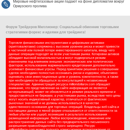
Мировые нефтегазовые акции падают на фоне дипломатии вокруг
Ормузского пролива
Форум Трейдеров Миллионер: Социальный обменник торговыми
стратегиями форекс и идеями для трейдинга!
Торговля финансовыми инструментами и цифровыми активами
(криптовалютами) сопряжена с высоким уровнем риска и может привести
к частичной или полной потере инвестированного капитала, ввиду чего
данные операции подходят не всем участникам рынка. Котировки активов
обладают высокой волатильностью и могут подвергаться резким
изменениям под влиянием внешних экономических или политических
факторов; использование маржинального кредитования дополнительно
усиливает финансовые угрозы. Перед принятием решения о совершении
сделок необходимо полностью осознавать риски и издержки, объективно
оценивать свои инвестиционные цели и уровень компетентности, а также
при необходимости обращаться за консультацией к независимым
специалистам. Администрация ресурса milliondollarov.com обращает
внимание, что представленная на сайте информация не является
исчерпывающей, может не обновляться в режиме реального времени и
предоставляться не биржами, а участниками рынка, вследствие чего цены
могут носить индикативный характер, отличаться от фактических
рыночных значений и не должны использоваться в качестве
единственного основания для торговых операций. Владельцы веб-сайта и
поставщики данных в явной форме отказываются от ответственности за
любые убытки или ущерб, возникшие в результате использования
размещенной информации. Любое воспроизведение, изменение или
распространение данных сайта без предварительного письменного
разрешения правообладателей строго запрещено. Ресурс
milliondollarov.com может получать комиссионное вознаграждение от