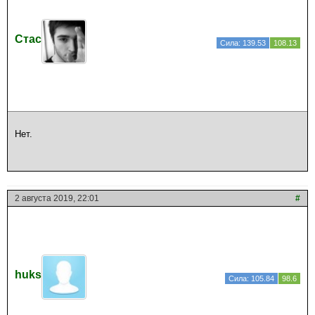
Стас
Сила: 139.53
108.13
Нет.
2 августа 2019, 22:01
#
huks
Сила: 105.84
98.6