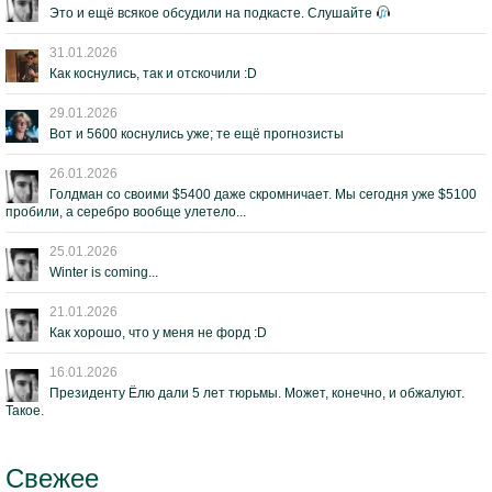
Это и ещё всякое обсудили на подкасте. Слушайте
31.01.2026
Как коснулись, так и отскочили :D
29.01.2026
Вот и 5600 коснулись уже; те ещё прогнозисты
26.01.2026
Голдман со своими $5400 даже скромничает. Мы сегодня уже $5100
пробили, а серебро вообще улетело...
25.01.2026
Winter is coming...
21.01.2026
Как хорошо, что у меня не форд :D
16.01.2026
Президенту Ёлю дали 5 лет тюрьмы. Может, конечно, и обжалуют.
Такое.
Свежее