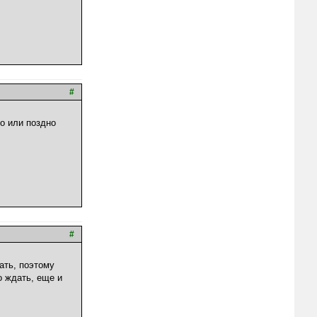
#
но или поздно
#
зать, поэтому
о ждать, еще и