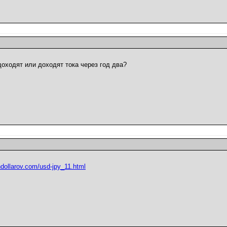
доходят или доходят тока через год два?
ndollarov.com/usd-jpy_11.html