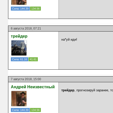
Сила: 144.39
134.56
6 августа 2018, 07:21
трейдер
на*уй иди!
Сила: 61.16
41.61
7 августа 2018, 15:00
Андрей Неизвестный
трейдер
, прогнозируй заранее, т
Сила: 144.39
134.56