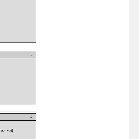
#
#
точке))