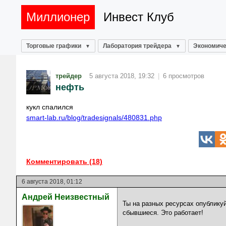
Миллионер
Инвест Клуб
Торговые графики
Лаборатория трейдера
Экономиче
трейдер
5 августа 2018, 19:32
|
6 просмотров
нефть
кукл спалился
smart-lab.ru/blog/tradesignals/480831.php
Комментировать (18)
6 августа 2018, 01:12
Андрей Неизвестный
Ты на разных ресурсах опублику
сбывшиеся. Это работает!