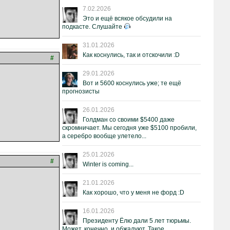
7.02.2026
Это и ещё всякое обсудили на
подкасте. Слушайте
31.01.2026
Как коснулись, так и отскочили :D
#
29.01.2026
Вот и 5600 коснулись уже; те ещё
прогнозисты
26.01.2026
Голдман со своими $5400 даже
скромничает. Мы сегодня уже $5100 пробили,
а серебро вообще улетело...
25.01.2026
#
Winter is coming...
21.01.2026
Как хорошо, что у меня не форд :D
16.01.2026
Президенту Ёлю дали 5 лет тюрьмы.
Может, конечно, и обжалуют. Такое.