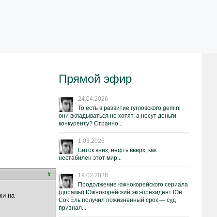
Прямой эфир
24.04.2026
То есть в развитие гугловского gemini
они вкладываться не хотят, а несут деньги
конкуренту? Странно...
1.03.2026
Биток вниз, нефть вверх, как
нестабилен этот мир...
#
19.02.2026
Продолжение южнокорейского сериала
(дорамы) Южнокорейский экс-президент Юн
ки на
Сок Ёль получил пожизненный срок — суд
признал...