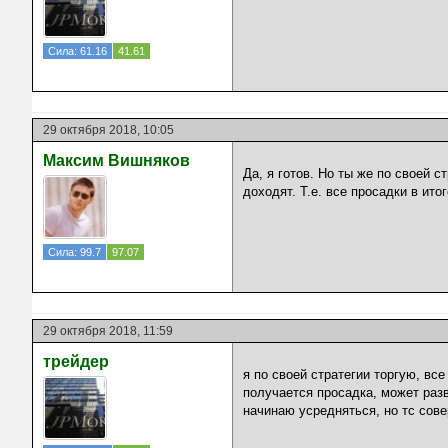
Сила: 61.16
41.61
29 октября 2018, 10:05
Максим Вишняков
Да, я готов. Но ты же по своей 
доходят. Т.е. все просадки в ит
Сила: 99.7
97.07
29 октября 2018, 11:59
трейдер
я по своей стратегии торгую, все
получается просадка, может разв
начинаю усредняться, но тс сов