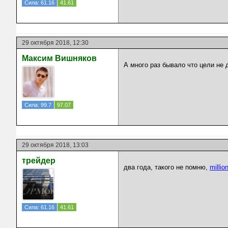
Сила: 61.16
41.61
29 октября 2018, 12:30
Максим Вишняков
А много раз бывало что цели не 
Сила: 99.7
97.07
29 октября 2018, 13:03
трейдер
два года, такого не помню,
millio
Сила: 61.16
41.61