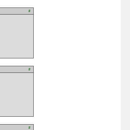
#
#
#