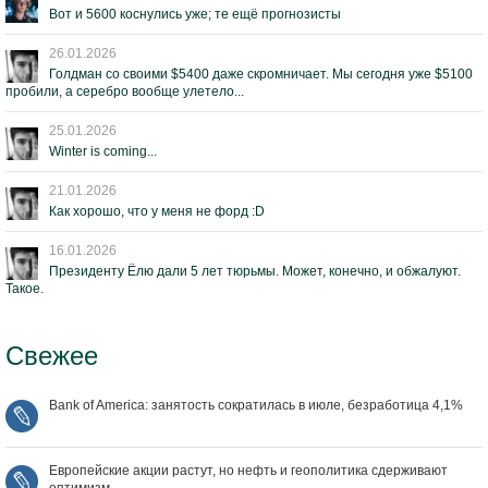
Вот и 5600 коснулись уже; те ещё прогнозисты
26.01.2026
Голдман со своими $5400 даже скромничает. Мы сегодня уже $5100
пробили, а серебро вообще улетело...
25.01.2026
Winter is coming...
21.01.2026
Как хорошо, что у меня не форд :D
16.01.2026
Президенту Ёлю дали 5 лет тюрьмы. Может, конечно, и обжалуют.
Такое.
Свежее
Bank of America: занятость сократилась в июле, безработица 4,1%
Европейские акции растут, но нефть и геополитика сдерживают