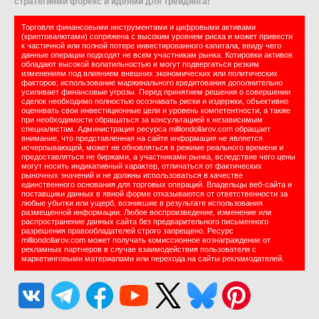
стратегиями форекс и идеями для трейдинга!
Торговля финансовыми инструментами и цифровыми активами
(криптовалютами) сопряжена с высоким уровнем риска и может привести
к частичной или полной потере инвестированного капитала, ввиду чего
данные операции подходят не всем участникам рынка. Котировки активов
обладают высокой волатильностью и могут подвергаться резким
изменениям под влиянием внешних экономических или политических
факторов; использование маржинального кредитования дополнительно
усиливает финансовые угрозы. Перед принятием решения о совершении
сделок необходимо полностью осознавать риски и издержки, объективно
оценивать свои инвестиционные цели и уровень компетентности, а также
при необходимости обращаться за консультацией к независимым
специалистам. Администрация ресурса milliondollarov.com обращает
внимание, что представленная на сайте информация не является
исчерпывающей, может не обновляться в режиме реального времени и
предоставляться не биржами, а участниками рынка, вследствие чего цены
могут носить индикативный характер, отличаться от фактических
рыночных значений и не должны использоваться в качестве
единственного основания для торговых операций. Владельцы веб-сайта и
поставщики данных в явной форме отказываются от ответственности за
любые убытки или ущерб, возникшие в результате использования
размещенной информации. Любое воспроизведение, изменение или
распространение данных сайта без предварительного письменного
разрешения правообладателей строго запрещено. Ресурс
milliondollarov.com может получать комиссионное вознаграждение от
рекламных партнеров в случае взаимодействия пользователя с
маркетинговыми материалами или перехода на сайты рекламодателей.