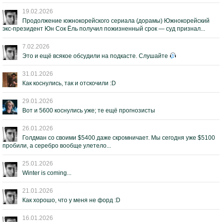
19.02.2026
Продолжение южнокорейского сериала (дорамы) Южнокорейский
экс-президент Юн Сок Ёль получил пожизненный срок — суд признал...
7.02.2026
Это и ещё всякое обсудили на подкасте. Слушайте
31.01.2026
Как коснулись, так и отскочили :D
29.01.2026
Вот и 5600 коснулись уже; те ещё прогнозисты
26.01.2026
Голдман со своими $5400 даже скромничает. Мы сегодня уже $5100
пробили, а серебро вообще улетело...
25.01.2026
Winter is coming...
21.01.2026
Как хорошо, что у меня не форд :D
16.01.2026