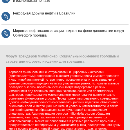
и разногласий по Газе
Рекордная добыча нефти в Бразилии
Мировые нефтегазовые акции падают на фоне дипломатии вокруг
Ормузского пролива
Форум Трейдеров Миллионер: Социальный обменник торговыми
стратегиями форекс и идеями для трейдинга!
Торговля финансовыми инструментами и цифровыми активами
(криптовалютами) сопряжена с высоким уровнем риска и может привести
к частичной или полной потере инвестированного капитала, ввиду чего
данные операции подходят не всем участникам рынка. Котировки активов
обладают высокой волатильностью и могут подвергаться резким
изменениям под влиянием внешних экономических или политических
факторов; использование маржинального кредитования дополнительно
усиливает финансовые угрозы. Перед принятием решения о совершении
сделок необходимо полностью осознавать риски и издержки, объективно
оценивать свои инвестиционные цели и уровень компетентности, а также
при необходимости обращаться за консультацией к независимым
специалистам. Администрация ресурса milliondollarov.com обращает
внимание, что представленная на сайте информация не является
исчерпывающей, может не обновляться в режиме реального времени и
предоставляться не биржами, а участниками рынка, вследствие чего цены
могут носить индикативный характер, отличаться от фактических