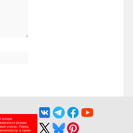
й потере
двергаться резким
вые угрозы. Перед
етентности, а также