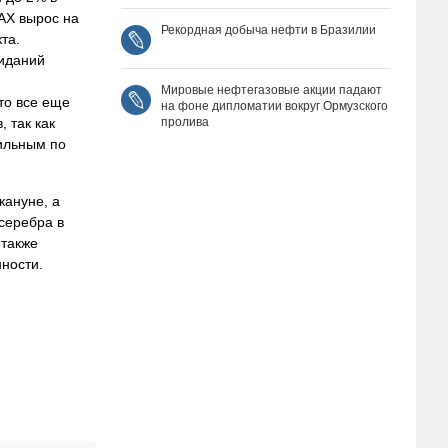
AX вырос на
Рекордная добыча нефти в Бразилии
та.
жиданий
Мировые нефтегазовые акции падают
то все еще
на фоне дипломатии вокруг Ормузского
пролива
 так как
бильным по
кануне, а
серебра в
 также
ности.