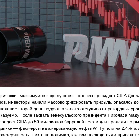
рических максимумов в среду после того, как президент США Дон
вов. Инвесторы начали массово фиксировать прибыль, опасаясь д
адение второй день подряд, а золото отступило от рекордных уро
казуемо. После захвата венесуэльского президента Николаса Мад
передаст США до 50 миллионов баррелей нефти для продажи по р
 рынке — фьючерсы на американскую нефть WTI упали на 2,4%, а 
растерянности: никто не понимал, к каким последствиям приведет 