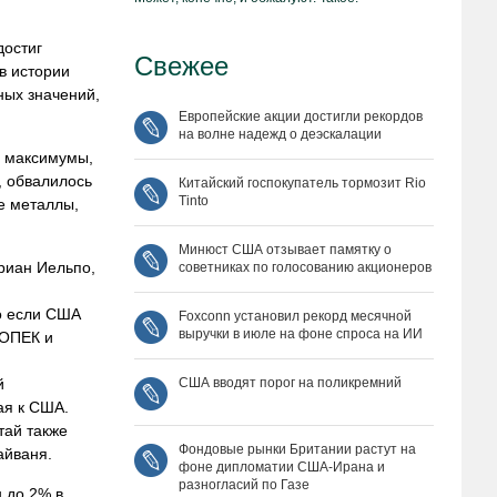
достиг
Свежее
в истории
ных значений,
Европейские акции достигли рекордов
на волне надежд о деэскалации
е максимумы,
, обвалилось
Китайский госпокупатель тормозит Rio
Tinto
е металлы,
Минюст США отзывает памятку о
риан Иельпо,
советниках по голосованию акционеров
то если США
Foxconn установил рекорд месячной
выручки в июле на фоне спроса на ИИ
 ОПЕК и
США вводят порог на поликремний
й
ая к США.
тай также
Фондовые рынки Британии растут на
айваня.
фоне дипломатии США‑Ирана и
разногласий по Газе
 до 2% в