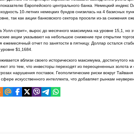
у показателю Европейского центрального банка. Немецкий индекс D
оходность 10-летних немецких бундов снизилась на 4 базисных пунк
вне, так как акции банковского сектора просели из-за снижения о
а Уолл-стрит», вырос до месячного максимума на уровне 15,1, но э
кие акции указывают на небольшое снижение при открытии торгов,
 ежемесячный отчет по занятости в пятницу. Доллар остался ста
 уровне $1,1684.
ивается вблизи своего исторического максимума, достигнутого на
яют это тем, что инвесторы переходят из переоцененных золота и 
грозах нарушения поставок. Геополитические риски вокруг Тайваня
сфере искусственного интеллекта, что добавляет рынкам неуверен