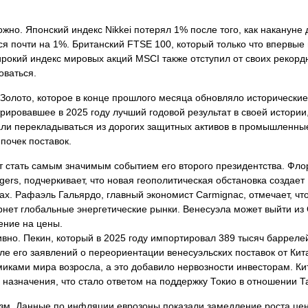
жно. Японский индекс Nikkei потерял 1% после того, как накануне 
ся почти на 1%. Британский FTSE 100, который только что впервые 
Широкий индекс мировых акций MSCI также отступил от своих рекорд
оваться.
Золото, которое в конце прошлого месяца обновляло исторически
рировавшее в 2025 году лучший годовой результат в своей истории
чали перекладываться из дорогих защитных активов в промышленны
почек поставок.
ут стать самым значимым событием его второго президентства. Фло
rs, подчеркивает, что новая геополитическая обстановка создает
ах. Рафаэль Гальярдо, главный экономист Carmignac, отмечает, ч
рнет глобальные энергетические рынки. Венесуэла может выйти из
ение на цены.
ивно. Пекин, который в 2025 году импортировал 389 тысяч барреле
ле его заявлений о переориентации венесуэльских поставок от Кит
ками мира возросла, а это добавило нервозности инвесторам. Ки
 назначения, что стало ответом на поддержку Токио в отношении Т
зм. Данные по инфляции еврозоны показали замедление роста цен