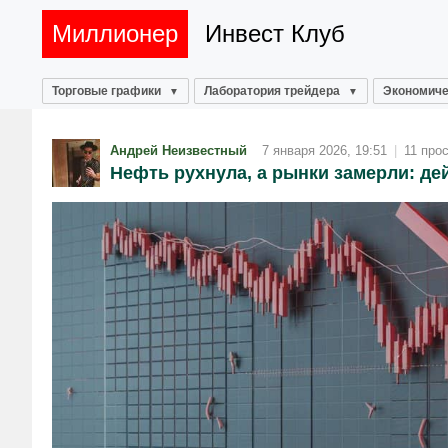
Миллионер
Инвест Клуб
Торговые графики
Лаборатория трейдера
Экономиче
Андрей Неизвестный
7 января 2026, 19:51
|
11 про
Нефть рухнула, а рынки замерли: д