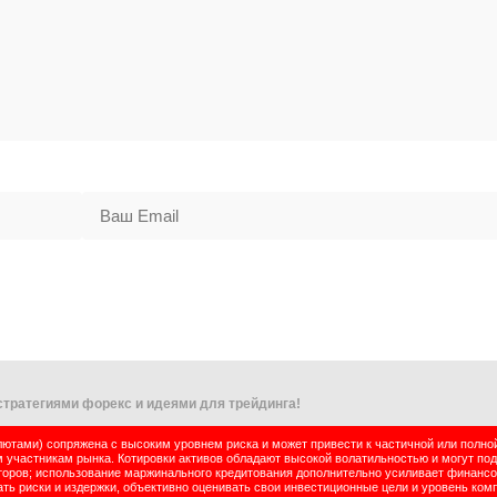
тратегиями форекс и идеями для трейдинга!
тами) сопряжена с высоким уровнем риска и может привести к частичной или полно
м участникам рынка. Котировки активов обладают высокой волатильностью и могут по
оров; использование маржинального кредитования дополнительно усиливает финансо
ь риски и издержки, объективно оценивать свои инвестиционные цели и уровень комп