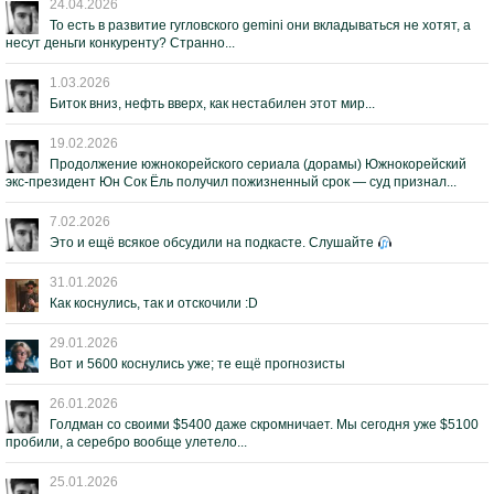
24.04.2026
То есть в развитие гугловского gemini они вкладываться не хотят, а
несут деньги конкуренту? Странно...
1.03.2026
Биток вниз, нефть вверх, как нестабилен этот мир...
19.02.2026
Продолжение южнокорейского сериала (дорамы) Южнокорейский
экс-президент Юн Сок Ёль получил пожизненный срок — суд признал...
7.02.2026
Это и ещё всякое обсудили на подкасте. Слушайте
31.01.2026
Как коснулись, так и отскочили :D
29.01.2026
Вот и 5600 коснулись уже; те ещё прогнозисты
26.01.2026
Голдман со своими $5400 даже скромничает. Мы сегодня уже $5100
пробили, а серебро вообще улетело...
25.01.2026