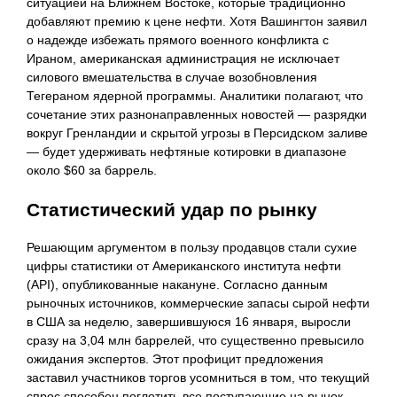
ситуацией на Ближнем Востоке, которые традиционно
добавляют премию к цене нефти. Хотя Вашингтон заявил
о надежде избежать прямого военного конфликта с
Ираном, американская администрация не исключает
силового вмешательства в случае возобновления
Тегераном ядерной программы. Аналитики полагают, что
сочетание этих разнонаправленных новостей — разрядки
вокруг Гренландии и скрытой угрозы в Персидском заливе
— будет удерживать нефтяные котировки в диапазоне
около $60 за баррель.
Статистический удар по рынку
Решающим аргументом в пользу продавцов стали сухие
цифры статистики от Американского института нефти
(API), опубликованные накануне. Согласно данным
рыночных источников, коммерческие запасы сырой нефти
в США за неделю, завершившуюся 16 января, выросли
сразу на 3,04 млн баррелей, что существенно превысило
ожидания экспертов. Этот профицит предложения
заставил участников торгов усомниться в том, что текущий
спрос способен поглотить все поступающие на рынок