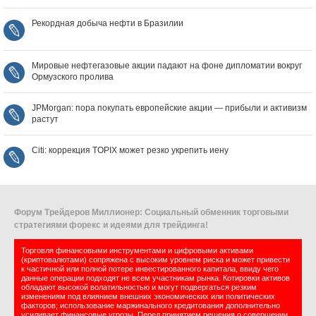
Рекордная добыча нефти в Бразилии
Мировые нефтегазовые акции падают на фоне дипломатии вокруг
Ормузского пролива
JPMorgan: пора покупать европейские акции — прибыли и активизм
растут
Citi: коррекция TOPIX может резко укрепить иену
Форум Трейдеров Миллионер: Социальный обменник торговыми
стратегиями форекс и идеями для трейдинга!
Торговля финансовыми инструментами и цифровыми активами
(криптовалютами) сопряжена с высоким уровнем риска и может привести
к частичной или полной потере инвестированного капитала, ввиду чего
данные операции подходят не всем участникам рынка. Котировки активов
обладают высокой волатильностью и могут подвергаться резким
изменениям под влиянием внешних экономических или политических
факторов; использование маржинального кредитования дополнительно
усиливает финансовые угрозы. Перед принятием решения о совершении