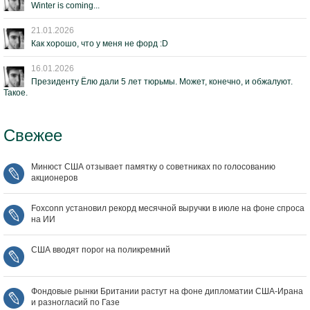
Winter is coming...
21.01.2026
Как хорошо, что у меня не форд :D
16.01.2026
Президенту Ёлю дали 5 лет тюрьмы. Может, конечно, и обжалуют.
Такое.
Свежее
Минюст США отзывает памятку о советниках по голосованию
акционеров
Foxconn установил рекорд месячной выручки в июле на фоне спроса
на ИИ
США вводят порог на поликремний
Фондовые рынки Британии растут на фоне дипломатии США‑Ирана
и разногласий по Газе