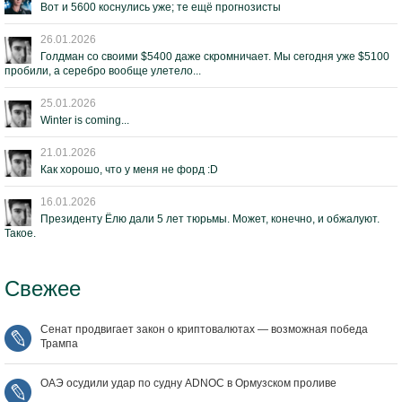
Вот и 5600 коснулись уже; те ещё прогнозисты
26.01.2026
Голдман со своими $5400 даже скромничает. Мы сегодня уже $5100
пробили, а серебро вообще улетело...
25.01.2026
Winter is coming...
21.01.2026
Как хорошо, что у меня не форд :D
16.01.2026
Президенту Ёлю дали 5 лет тюрьмы. Может, конечно, и обжалуют.
Такое.
Свежее
Сенат продвигает закон о криптовалютах — возможная победа
Трампа
ОАЭ осудили удар по судну ADNOC в Ормузском проливе