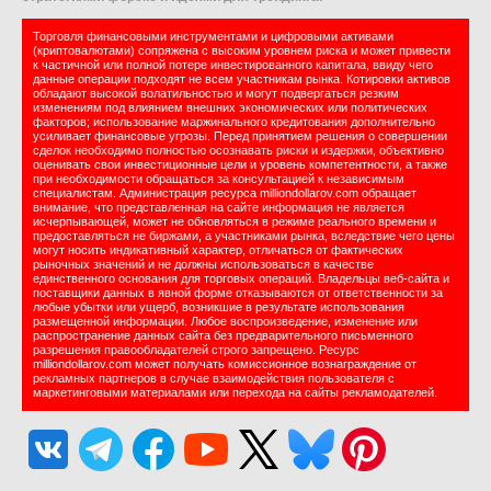
Торговля финансовыми инструментами и цифровыми активами
(криптовалютами) сопряжена с высоким уровнем риска и может привести
к частичной или полной потере инвестированного капитала, ввиду чего
данные операции подходят не всем участникам рынка. Котировки активов
обладают высокой волатильностью и могут подвергаться резким
изменениям под влиянием внешних экономических или политических
факторов; использование маржинального кредитования дополнительно
усиливает финансовые угрозы. Перед принятием решения о совершении
сделок необходимо полностью осознавать риски и издержки, объективно
оценивать свои инвестиционные цели и уровень компетентности, а также
при необходимости обращаться за консультацией к независимым
специалистам. Администрация ресурса milliondollarov.com обращает
внимание, что представленная на сайте информация не является
исчерпывающей, может не обновляться в режиме реального времени и
предоставляться не биржами, а участниками рынка, вследствие чего цены
могут носить индикативный характер, отличаться от фактических
рыночных значений и не должны использоваться в качестве
единственного основания для торговых операций. Владельцы веб-сайта и
поставщики данных в явной форме отказываются от ответственности за
любые убытки или ущерб, возникшие в результате использования
размещенной информации. Любое воспроизведение, изменение или
распространение данных сайта без предварительного письменного
разрешения правообладателей строго запрещено. Ресурс
milliondollarov.com может получать комиссионное вознаграждение от
рекламных партнеров в случае взаимодействия пользователя с
маркетинговыми материалами или перехода на сайты рекламодателей.