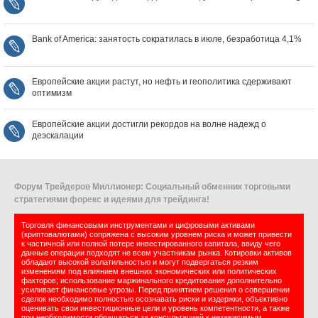
Bank of America: занятость сократилась в июле, безработица 4,1%
Европейские акции растут, но нефть и геополитика сдерживают
оптимизм
Европейские акции достигли рекордов на волне надежд о
деэскалации
Форум Трейдеров Миллионер: Социальный обменник торговыми
стратегиями форекс и идеями для трейдинга!
Торговля финансовыми инструментами и цифровыми активами
(криптовалютами) сопряжена с высоким уровнем риска и может привести
к частичной или полной потере инвестированного капитала, ввиду чего
данные операции подходят не всем участникам рынка. Котировки активов
обладают высокой волатильностью и могут подвергаться резким
изменениям под влиянием внешних экономических или политических
факторов; использование маржинального кредитования дополнительно
усиливает финансовые угрозы. Перед принятием решения о совершении
сделок необходимо полностью осознавать риски и издержки, объективно
оценивать свои инвестиционные цели и уровень компетентности, а также
при необходимости обращаться за консультацией к независимым