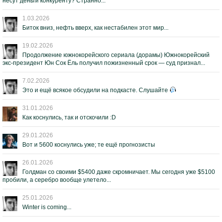
несут деньги конкуренту? Странно...
1.03.2026
Биток вниз, нефть вверх, как нестабилен этот мир...
19.02.2026
Продолжение южнокорейского сериала (дорамы) Южнокорейский
экс-президент Юн Сок Ёль получил пожизненный срок — суд признал...
7.02.2026
Это и ещё всякое обсудили на подкасте. Слушайте
31.01.2026
Как коснулись, так и отскочили :D
29.01.2026
Вот и 5600 коснулись уже; те ещё прогнозисты
26.01.2026
Голдман со своими $5400 даже скромничает. Мы сегодня уже $5100
пробили, а серебро вообще улетело...
25.01.2026
Winter is coming...