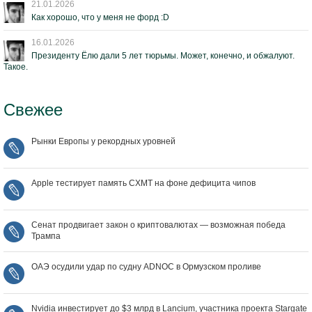
21.01.2026
Как хорошо, что у меня не форд :D
16.01.2026
Президенту Ёлю дали 5 лет тюрьмы. Может, конечно, и обжалуют.
Такое.
Свежее
Рынки Европы у рекордных уровней
Apple тестирует память CXMT на фоне дефицита чипов
Сенат продвигает закон о криптовалютах — возможная победа
Трампа
ОАЭ осудили удар по судну ADNOC в Ормузском проливе
Nvidia инвестирует до $3 млрд в Lancium, участника проекта Stargate