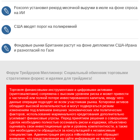
Foxconn установил рекорд месячной выручки в июле на фоне спроса
на ИИ
США вводят порог на поликремний
Фондовые рынки Британии растут на фоне дипломатии США‑Ирана
и разногласий по Газе
Форум Трейдеров Миллионер: Социальный обменник торговыми
стратегиями форекс и идеями для трейдинга!
Торговля финансовыми инструментами и цифровыми активами
(криптовалютами) сопряжена с высоким уровнем риска и может привести
к частичной или полной потере инвестированного капитала, ввиду чего
данные операции подходят не всем участникам рынка. Котировки активов
обладают высокой волатильностью и могут подвергаться резким
изменениям под влиянием внешних экономических или политических
факторов; использование маржинального кредитования дополнительно
усиливает финансовые угрозы. Перед принятием решения о совершении
сделок необходимо полностью осознавать риски и издержки, объективно
оценивать свои инвестиционные цели и уровень компетентности, а также
при необходимости обращаться за консультацией к независимым
специалистам. Администрация ресурса milliondollarov.com обращает
внимание, что представленная на сайте информация не является