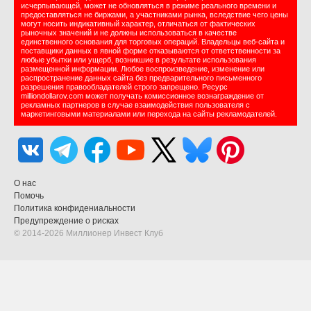
исчерпывающей, может не обновляться в режиме реального времени и
предоставляться не биржами, а участниками рынка, вследствие чего цены
могут носить индикативный характер, отличаться от фактических
рыночных значений и не должны использоваться в качестве
единственного основания для торговых операций. Владельцы веб-сайта и
поставщики данных в явной форме отказываются от ответственности за
любые убытки или ущерб, возникшие в результате использования
размещенной информации. Любое воспроизведение, изменение или
распространение данных сайта без предварительного письменного
разрешения правообладателей строго запрещено. Ресурс
milliondollarov.com может получать комиссионное вознаграждение от
рекламных партнеров в случае взаимодействия пользователя с
маркетинговыми материалами или перехода на сайты рекламодателей.
О нас
Помочь
Политика конфидениальности
Предупреждение о рисках
© 2014-2026 Миллионер Инвест Клуб