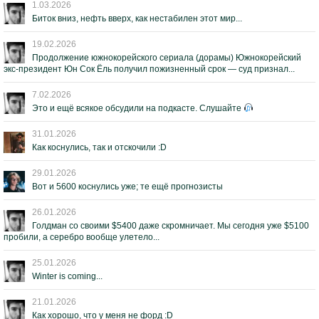
1.03.2026
Биток вниз, нефть вверх, как нестабилен этот мир...
19.02.2026
Продолжение южнокорейского сериала (дорамы) Южнокорейский
экс-президент Юн Сок Ёль получил пожизненный срок — суд признал...
7.02.2026
Это и ещё всякое обсудили на подкасте. Слушайте
31.01.2026
Как коснулись, так и отскочили :D
29.01.2026
Вот и 5600 коснулись уже; те ещё прогнозисты
26.01.2026
Голдман со своими $5400 даже скромничает. Мы сегодня уже $5100
пробили, а серебро вообще улетело...
25.01.2026
Winter is coming...
21.01.2026
Как хорошо, что у меня не форд :D