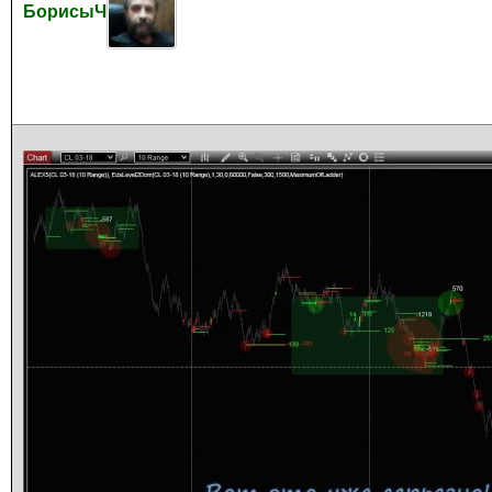
БорисыЧ