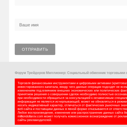
Форум Трейдеров Миллионер: Социальный обменник торговыми с
Торговля финансовыми инструментами и цифровыми активами (криптовалю
инвестированного капитала, ввиду чего данные операции подходят не все
изменениям под влиянием внешних экономических или политических факт
принятием решения о совершении сделок необходимо полностью осознават
при необходимости обращаться за консультацией к независимым специалис
информация не является исчерпывающей, может не обновляться в режиме 
носить индикативный характер, отличаться от фактических рыночных зна
веб-сайта и поставщики данных в явной форме отказываются от ответств
Любое воспроизведение, изменение или распространение данных сайта б
milliondollarov.com может получать комиссионное вознаграждение от рек
сайты рекламодателей.