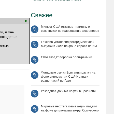
Свежее
#
Минюст США отзывает памятку о
советниках по голосованию акционеров
ли, и мне
 посидеть в
Foxconn установил рекорд месячной
ностью
выручки в июле на фоне спроса на ИИ
США вводят порог на поликремний
Фондовые рынки Британии растут на
фоне дипломатии США‑Ирана и
разногласий по Газе
Рекордная добыча нефти в Бразилии
Мировые нефтегазовые акции падают
на фоне дипломатии вокруг Ормузского