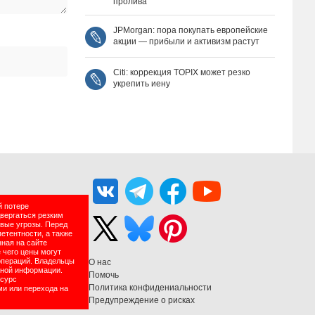
пролива
JPMorgan: пора покупать европейские
акции — прибыли и активизм растут
Citi: коррекция TOPIX может резко
укрепить иену
й потере
двергаться резким
вые угрозы. Перед
етентности, а также
нная на сайте
 чего цены могут
операций. Владельцы
О нас
нной информации.
Помочь
есурс
Политика конфидениальности
ми или перехода на
Предупреждение о рисках