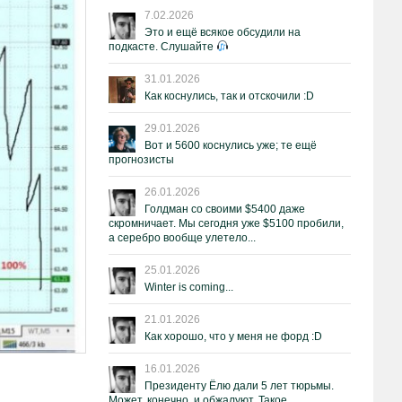
7.02.2026
Это и ещё всякое обсудили на
подкасте. Слушайте
31.01.2026
Как коснулись, так и отскочили :D
29.01.2026
Вот и 5600 коснулись уже; те ещё
прогнозисты
26.01.2026
Голдман со своими $5400 даже
скромничает. Мы сегодня уже $5100 пробили,
а серебро вообще улетело...
25.01.2026
Winter is coming...
21.01.2026
Как хорошо, что у меня не форд :D
16.01.2026
Президенту Ёлю дали 5 лет тюрьмы.
Может, конечно, и обжалуют. Такое.