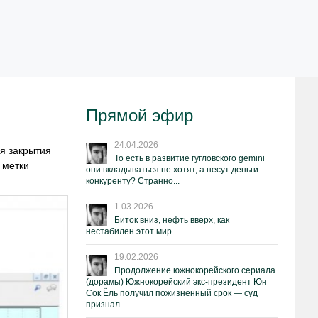
Прямой эфир
24.04.2026
ся закрытия
То есть в развитие гугловского gemini
 метки
они вкладываться не хотят, а несут деньги
конкуренту? Странно...
1.03.2026
Биток вниз, нефть вверх, как
нестабилен этот мир...
19.02.2026
Продолжение южнокорейского сериала
(дорамы) Южнокорейский экс-президент Юн
Сок Ёль получил пожизненный срок — суд
признал...