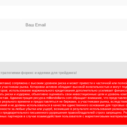
тратегиями форекс и идеями для трейдинга!
тами) сопряжена с высоким уровнем риска и может привести к частичной или полно
м участникам рынка. Котировки активов обладают высокой волатильностью и могут по
оров; использование маржинального кредитования дополнительно усиливает финансо
ь риски и издержки, объективно оценивать свои инвестиционные цели и уровень комп
там. Администрация ресурса milliondollarov.com обращает внимание, что представле
реального времени и предоставляться не биржами, а участниками рынка, вследствие
чений и не должны использоваться в качестве единственного основания для торговых 
енности за любые убытки или ущерб, возникшие в результате использования размеще
ез предварительного письменного разрешения правообладателей строго запрещено. Р
ламных партнеров в случае взаимодействия пользователя с маркетинговыми материала