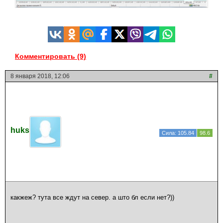
Комментировать (9)
8 января 2018, 12:06
#
huks
Сила: 105.84
98.6
какжеж? тута все ждут на север. а што бл если нет?))