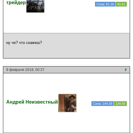
трейдер
Сила: 61.16
41.61
ну че? что скажеш?
9 февраля 2018, 00:37
#
Андрей Неизвестный
Сила: 144.39
134.56