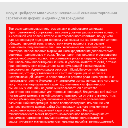
Форум Трейдеров Миллионер: Социальный обменник торговыми
стратегиями форекс и идеями для трейдинга!
Торговля финансовыми инструментами и цифровыми активами
(криптовалютами) сопряжена с высоким уровнем риска и может привести
к частичной или полной потере инвестированного капитала, ввиду чего
данные операции подходят не всем участникам рынка. Котировки активов
обладают высокой волатильностью и могут подвергаться резким
изменениям под влиянием внешних экономических или политических
факторов; использование маржинального кредитования дополнительно
усиливает финансовые угрозы. Перед принятием решения о совершении
сделок необходимо полностью осознавать риски и издержки, объективно
оценивать свои инвестиционные цели и уровень компетентности, а также
при необходимости обращаться за консультацией к независимым
специалистам. Администрация ресурса milliondollarov.com обращает
внимание, что представленная на сайте информация не является
исчерпывающей, может не обновляться в режиме реального времени и
предоставляться не биржами, а участниками рынка, вследствие чего цены
могут носить индикативный характер, отличаться от фактических
рыночных значений и не должны использоваться в качестве
единственного основания для торговых операций. Владельцы веб-сайта и
поставщики данных в явной форме отказываются от ответственности за
любые убытки или ущерб, возникшие в результате использования
размещенной информации. Любое воспроизведение, изменение или
распространение данных сайта без предварительного письменного
разрешения правообладателей строго запрещено. Ресурс
milliondollarov.com может получать комиссионное вознаграждение от
рекламных партнеров в случае взаимодействия пользователя с
маркетинговыми материалами или перехода на сайты рекламодателей.