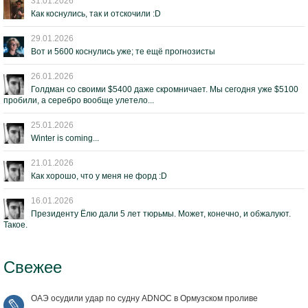
31.01.2026
Как коснулись, так и отскочили :D
29.01.2026
Вот и 5600 коснулись уже; те ещё прогнозисты
26.01.2026
Голдман со своими $5400 даже скромничает. Мы сегодня уже $5100
пробили, а серебро вообще улетело...
25.01.2026
Winter is coming...
21.01.2026
Как хорошо, что у меня не форд :D
16.01.2026
Президенту Ёлю дали 5 лет тюрьмы. Может, конечно, и обжалуют.
Такое.
Свежее
ОАЭ осудили удар по судну ADNOC в Ормузском проливе