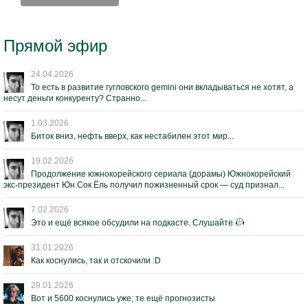
Прямой эфир
24.04.2026
То есть в развитие гугловского gemini они вкладываться не хотят, а
несут деньги конкуренту? Странно...
1.03.2026
Биток вниз, нефть вверх, как нестабилен этот мир...
19.02.2026
Продолжение южнокорейского сериала (дорамы) Южнокорейский
экс-президент Юн Сок Ёль получил пожизненный срок — суд признал...
7.02.2026
Это и ещё всякое обсудили на подкасте. Слушайте
31.01.2026
Как коснулись, так и отскочили :D
29.01.2026
Вот и 5600 коснулись уже; те ещё прогнозисты