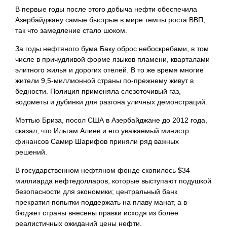
В первые годы после этого добыча нефти обеспечила
Азербайджану самые быстрые в мире темпы роста ВВП,
так что замедление стало шоком.
За годы нефтяного бума Баку оброс небоскребами, в том
числе в причудливой форме языков пламени, кварталами
элитного жилья и дорогих отелей. В то же время многие
жители 9,5-миллионной страны по-прежнему живут в
бедности. Полиция применяла слезоточивый газ,
водометы и дубинки для разгона уличных демонстраций.
Мэттью Бриза, посол США в Азербайджане до 2012 года,
сказал, что Ильгам Алиев и его уважаемый министр
финансов Самир Шарифов приняли ряд важных
решений.
В государственном нефтяном фонде скопилось $34
миллиарда нефтедолларов, которые выступают подушкой
безопасности для экономики; центральный банк
прекратил попытки поддержать на плаву манат, а в
бюджет страны внесены правки исходя из более
реалистичных ожиданий цены нефти.