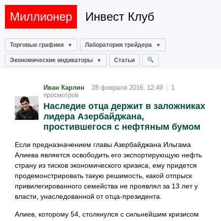
Миллионер
Инвест Клуб
Торговые графики
Лаборатория трейдера
Экономические индикаторы
Статьи
Иван Карлин
28 февраля 2016, 12:49
|
1
просмотров
Наследие отца держит в заложниках
лидера Азербайджана,
простившегося с нефтяным бумом
Если предназначением главы Азербайджана Ильгама
Алиева является освободить его экспортирующую нефть
страну из тисков экономического кризиса, ему придется
продемонстрировать такую решимость, какой отпрыск
привилегированного семейства не проявлял за 13 лет у
власти, унаследованной от отца-президента.
Алиев, которому 54, столкнулся с сильнейшим кризисом