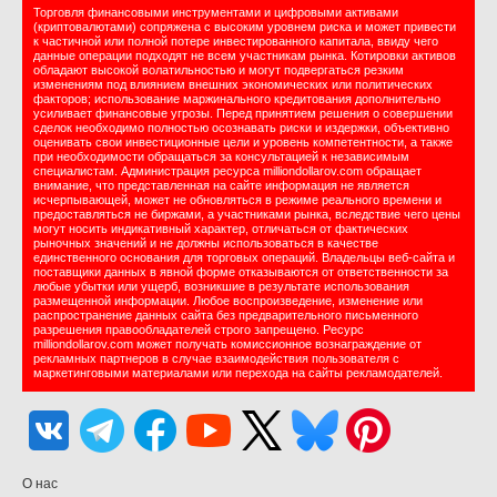
Торговля финансовыми инструментами и цифровыми активами
(криптовалютами) сопряжена с высоким уровнем риска и может привести
к частичной или полной потере инвестированного капитала, ввиду чего
данные операции подходят не всем участникам рынка. Котировки активов
обладают высокой волатильностью и могут подвергаться резким
изменениям под влиянием внешних экономических или политических
факторов; использование маржинального кредитования дополнительно
усиливает финансовые угрозы. Перед принятием решения о совершении
сделок необходимо полностью осознавать риски и издержки, объективно
оценивать свои инвестиционные цели и уровень компетентности, а также
при необходимости обращаться за консультацией к независимым
специалистам. Администрация ресурса milliondollarov.com обращает
внимание, что представленная на сайте информация не является
исчерпывающей, может не обновляться в режиме реального времени и
предоставляться не биржами, а участниками рынка, вследствие чего цены
могут носить индикативный характер, отличаться от фактических
рыночных значений и не должны использоваться в качестве
единственного основания для торговых операций. Владельцы веб-сайта и
поставщики данных в явной форме отказываются от ответственности за
любые убытки или ущерб, возникшие в результате использования
размещенной информации. Любое воспроизведение, изменение или
распространение данных сайта без предварительного письменного
разрешения правообладателей строго запрещено. Ресурс
milliondollarov.com может получать комиссионное вознаграждение от
рекламных партнеров в случае взаимодействия пользователя с
маркетинговыми материалами или перехода на сайты рекламодателей.
О нас