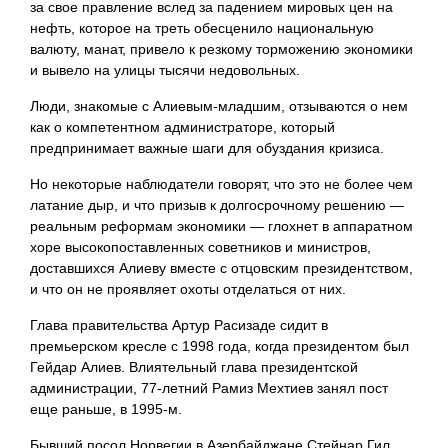
за свое правление вслед за падением мировых цен на
нефть, которое на треть обесценило национальную
валюту, манат, привело к резкому торможению экономики
и вывело на улицы тысячи недовольных.
Люди, знакомые с Алиевым-младшим, отзываются о нем
как о компетентном администраторе, который
предпринимает важные шаги для обуздания кризиса.
Но некоторые наблюдатели говорят, что это не более чем
латание дыр, и что призыв к долгосрочному решению —
реальным реформам экономики — глохнет в аппаратном
хоре высокопоставленных советников и министров,
доставшихся Алиеву вместе с отцовским президентством,
и что он не проявляет охоты отделаться от них.
Глава правительства Артур Расизаде сидит в
премьерском кресле с 1998 года, когда президентом был
Гейдар Алиев. Влиятельный глава президентской
администрации, 77-летний Рамиз Мехтиев занял пост
еще раньше, в 1995-м.
Бывший посол Норвегии в Азербайджане Стейнар Гил