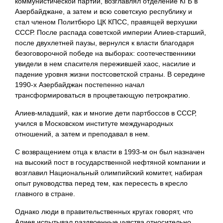
коммунистической партии, возглавлял отделение КГБ в
Азербайджане, а затем и всю советскую республику и
стал членом Политбюро ЦК КПСС, правящей верхушки
СССР. После распада советской империи Алиев-старший,
после двухлетней паузы, вернулся к власти благодаря
безоговорочной победе на выборах: соотечественники
увидели в нем спасителя пережившей хаос, насилие и
падение уровня жизни постсоветской страны. В середине
1990-х Азербайджан постепенно начал
трансформироваться в процветающую петрократию.
Алиев-младший, как и многие дети партбоссов в СССР,
учился в Московском институте международных
отношений, а затем и преподавал в нем.
С возвращением отца к власти в 1993-м он был назначен
на высокий пост в государственной нефтяной компании и
возглавил Национальный олимпийский комитет, набирая
опыт руководства перед тем, как пересесть в кресло
главного в стране.
Однако люди в правительственных кругах говорят, что
Алиев испытывал раздвоенные чувства относительно