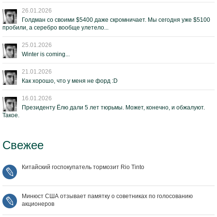
26.01.2026
Голдман со своими $5400 даже скромничает. Мы сегодня уже $5100
пробили, а серебро вообще улетело...
25.01.2026
Winter is coming...
21.01.2026
Как хорошо, что у меня не форд :D
16.01.2026
Президенту Ёлю дали 5 лет тюрьмы. Может, конечно, и обжалуют.
Такое.
Свежее
Китайский госпокупатель тормозит Rio Tinto
Минюст США отзывает памятку о советниках по голосованию
акционеров