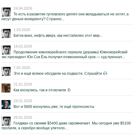
24.04.2026
То есть в развитие гугловского gemini они вкладываться не хотят, а
несут деньги конкуренту? Странно...
1.03.2026
Биток вниз, нефть вверх, как нестабилен этот мир...
19.02.2026
Продолжение южнокорейского сериала (дорамы) Южнокорейский
экс-президент Юн Сок Ёль получил пожизненный срок — суд признал...
7.02.2026
Это и ещё всякое обсудили на подкасте. Слушайте
31.01.2026
Как коснулись, так и отскочили :D
29.01.2026
Вот и 5600 коснулись уже; те ещё прогнозисты
26.01.2026
Голдман со своими $5400 даже скромничает. Мы сегодня уже $5100
пробили, а серебро вообще улетело...