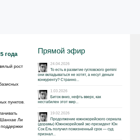
Прямой эфир
5 года
24.04.2026
 вялый рост
То есть в развитие гугловского gemini
они вкладываться не хотят, а несут деньги
конкуренту? Странно...
 базисных
1.03.2026
Биток вниз, нефть вверх, как
ных пунктов.
нестабилен этот мир...
лачивать
19.02.2026
Продолжение южнокорейского сериала
в Шанхае Ли
(дорамы) Южнокорейский экс-президент Юн
я поддержки
Сок Ёль получил пожизненный срок — суд
признал...