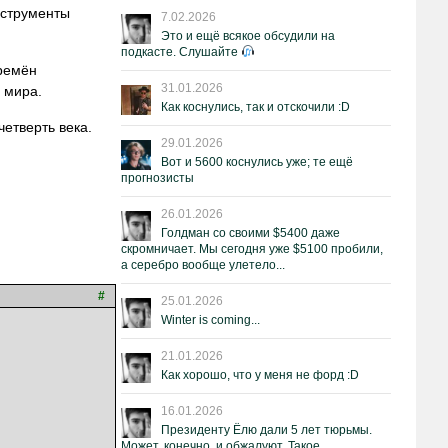
нструменты
7.02.2026
Это и ещё всякое обсудили на
подкасте. Слушайте
времён
31.01.2026
 мира.
Как коснулись, так и отскочили :D
четверть века.
29.01.2026
Вот и 5600 коснулись уже; те ещё
прогнозисты
26.01.2026
Голдман со своими $5400 даже
скромничает. Мы сегодня уже $5100 пробили,
а серебро вообще улетело...
#
25.01.2026
Winter is coming...
21.01.2026
Как хорошо, что у меня не форд :D
16.01.2026
Президенту Ёлю дали 5 лет тюрьмы.
Может, конечно, и обжалуют. Такое.