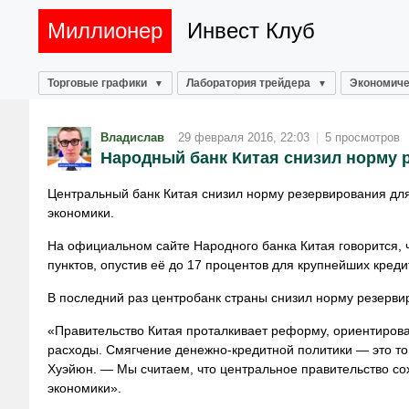
Миллионер
Инвест Клуб
Торговые графики
Лаборатория трейдера
Экономиче
Владислав
29 февраля 2016, 22:03
|
5 просмотров
Народный банк Китая снизил норму р
Центральный банк Китая снизил норму резервирования для
экономики.
На официальном сайте Народного банка Китая говорится, ч
пунктов, опустив её до 17 процентов для крупнейших креди
В последний раз центробанк страны снизил норму резервир
«Правительство Китая проталкивает реформу, ориентирова
расходы. Смягчение денежно-кредитной политики — это то,
Хуэйюн. — Мы считаем, что центральное правительство со
экономики».