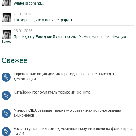
Winter is coming...
21.01.2026
Как хорошо, что у меня не форд :D
16.01.2026
Президенту Ёлю дали 5 лет тюрьмы. Может, конечно, и обжалуют.
Такое.
Свежее
Европейские акции достигли рекордов на волне надежд о
деэскалации
Китайский госпокупатель тормозит Rio Tinto
Минюст США отзывает памятку о советниках по голосованию
акционеров
Foxconn установил рекорд месячной выручки в июле на фоне спроса
на ИИ