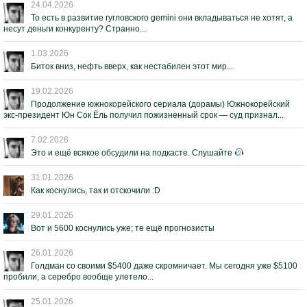
24.04.2026
То есть в развитие гугловского gemini они вкладываться не хотят, а
несут деньги конкуренту? Странно...
1.03.2026
Биток вниз, нефть вверх, как нестабилен этот мир...
19.02.2026
Продолжение южнокорейского сериала (дорамы) Южнокорейский
экс-президент Юн Сок Ёль получил пожизненный срок — суд признал...
7.02.2026
Это и ещё всякое обсудили на подкасте. Слушайте
31.01.2026
Как коснулись, так и отскочили :D
29.01.2026
Вот и 5600 коснулись уже; те ещё прогнозисты
26.01.2026
Голдман со своими $5400 даже скромничает. Мы сегодня уже $5100
пробили, а серебро вообще улетело...
25.01.2026