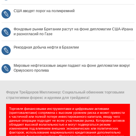
США вводят порог на поликремний
Фондовые рынки Британии растут на фоне дипломатии США‑Ирана
и разногласий по Газе
Рекордная добыча нефти в Бразилии
Мировые нефтегазовые акции падают на фоне дипломатии вокруг
Ормузского пролива
Форум Трейдеров Миллионер: Социальный обменник торговыми
стратегиями форекс и идеями для трейдинга!
Торговля финансовыми инструментами и цифровыми активами
(криптовалютами) сопряжена с высоким уровнем риска и может привести
к частичной или полной потере инвестированного капитала, ввиду чего
данные операции подходят не всем участникам рынка. Котировки активов
обладают высокой волатильностью и могут подвергаться резким
изменениям под влиянием внешних экономических или политических
факторов; использование маржинального кредитования дополнительно