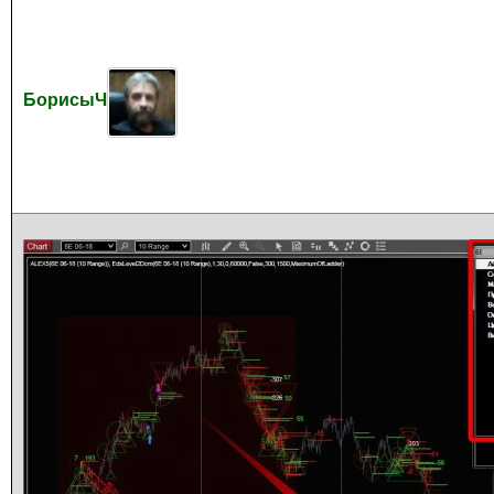
БорисыЧ