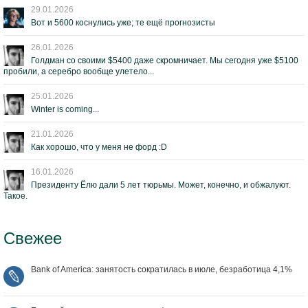
29.01.2026
Вот и 5600 коснулись уже; те ещё прогнозисты
26.01.2026
Голдман со своими $5400 даже скромничает. Мы сегодня уже $5100
пробили, а серебро вообще улетело...
25.01.2026
Winter is coming...
21.01.2026
Как хорошо, что у меня не форд :D
16.01.2026
Президенту Ёлю дали 5 лет тюрьмы. Может, конечно, и обжалуют.
Такое.
Свежее
Bank of America: занятость сократилась в июле, безработица 4,1%