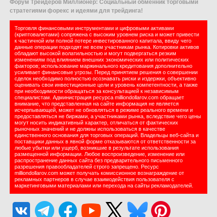
Форум Трейдеров Миллионер: Социальный обменник торговыми
стратегиями форекс и идеями для трейдинга!
Торговля финансовыми инструментами и цифровыми активами
(криптовалютами) сопряжена с высоким уровнем риска и может привести
к частичной или полной потере инвестированного капитала, ввиду чего
данные операции подходят не всем участникам рынка. Котировки активов
обладают высокой волатильностью и могут подвергаться резким
изменениям под влиянием внешних экономических или политических
факторов; использование маржинального кредитования дополнительно
усиливает финансовые угрозы. Перед принятием решения о совершении
сделок необходимо полностью осознавать риски и издержки, объективно
оценивать свои инвестиционные цели и уровень компетентности, а также
при необходимости обращаться за консультацией к независимым
специалистам. Администрация ресурса milliondollarov.com обращает
внимание, что представленная на сайте информация не является
исчерпывающей, может не обновляться в режиме реального времени и
предоставляться не биржами, а участниками рынка, вследствие чего цены
могут носить индикативный характер, отличаться от фактических
рыночных значений и не должны использоваться в качестве
единственного основания для торговых операций. Владельцы веб-сайта и
поставщики данных в явной форме отказываются от ответственности за
любые убытки или ущерб, возникшие в результате использования
размещенной информации. Любое воспроизведение, изменение или
распространение данных сайта без предварительного письменного
разрешения правообладателей строго запрещено. Ресурс
milliondollarov.com может получать комиссионное вознаграждение от
рекламных партнеров в случае взаимодействия пользователя с
маркетинговыми материалами или перехода на сайты рекламодателей.