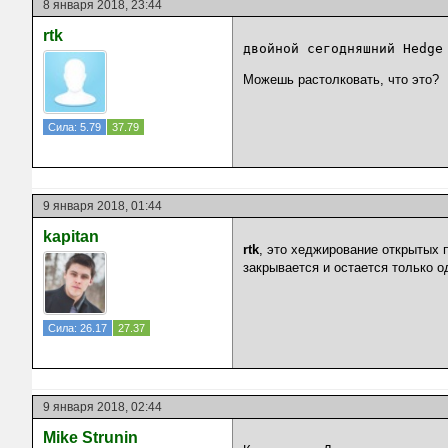
8 января 2018, 23:44
rtk
двойной сегодняшний Hedge
Можешь растолковать, что это?
Сила: 5.79
37.79
9 января 2018, 01:44
kapitan
rtk
, это хеджирование открытых 
закрывается и остается только 
Сила: 26.17
27.37
9 января 2018, 02:44
Mike Strunin