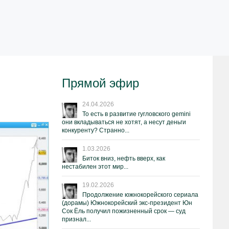
Прямой эфир
24.04.2026
То есть в развитие гугловского gemini
они вкладываться не хотят, а несут деньги
конкуренту? Странно...
1.03.2026
Биток вниз, нефть вверх, как
нестабилен этот мир...
19.02.2026
Продолжение южнокорейского сериала
(дорамы) Южнокорейский экс-президент Юн
Сок Ёль получил пожизненный срок — суд
признал...