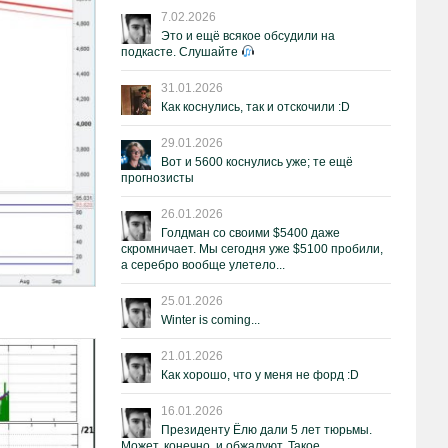
7.02.2026
Это и ещё всякое обсудили на
подкасте. Слушайте
31.01.2026
Как коснулись, так и отскочили :D
29.01.2026
Вот и 5600 коснулись уже; те ещё
прогнозисты
26.01.2026
Голдман со своими $5400 даже
скромничает. Мы сегодня уже $5100 пробили,
а серебро вообще улетело...
25.01.2026
Winter is coming...
21.01.2026
Как хорошо, что у меня не форд :D
16.01.2026
Президенту Ёлю дали 5 лет тюрьмы.
Может, конечно, и обжалуют. Такое.