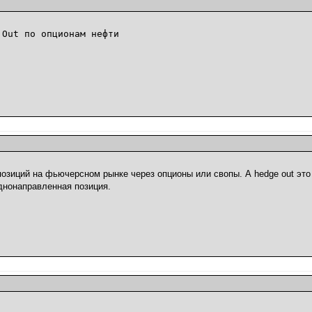
 Out по опционам нефти
позиций на фьючерсном рынке через опционы или свопы. А hedge out это 
однонаправленная позиция.