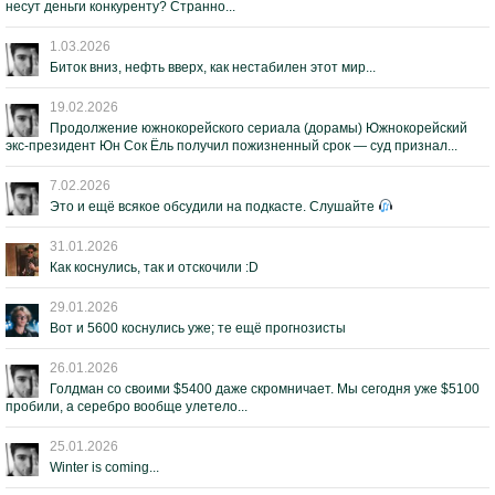
несут деньги конкуренту? Странно...
1.03.2026
Биток вниз, нефть вверх, как нестабилен этот мир...
19.02.2026
Продолжение южнокорейского сериала (дорамы) Южнокорейский
экс-президент Юн Сок Ёль получил пожизненный срок — суд признал...
7.02.2026
Это и ещё всякое обсудили на подкасте. Слушайте
31.01.2026
Как коснулись, так и отскочили :D
29.01.2026
Вот и 5600 коснулись уже; те ещё прогнозисты
26.01.2026
Голдман со своими $5400 даже скромничает. Мы сегодня уже $5100
пробили, а серебро вообще улетело...
25.01.2026
Winter is coming...