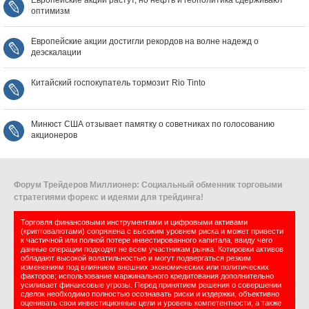
Европейские акции растут, но нефть и геополитика сдерживают
оптимизм
Европейские акции достигли рекордов на волне надежд о
деэскалации
Китайский госпокупатель тормозит Rio Tinto
Минюст США отзывает памятку о советниках по голосованию
акционеров
Форум Трейдеров Миллионер: Социальный обменник торговыми
стратегиями форекс и идеями для трейдинга!
Торговля финансовыми инструментами и цифровыми активами
(криптовалютами) сопряжена с высоким уровнем риска и может привести
к частичной или полной потере инвестированного капитала, ввиду чего
данные операции подходят не всем участникам рынка. Котировки активов
обладают высокой волатильностью и могут подвергаться резким
изменениям под влиянием внешних экономических или политических
факторов; использование маржинального кредитования дополнительно
усиливает финансовые угрозы. Перед принятием решения о совершении
сделок необходимо полностью осознавать риски и издержки, объективно
оценивать свои инвестиционные цели и уровень компетентности, а также