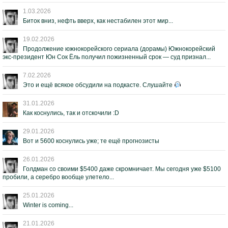
1.03.2026
Биток вниз, нефть вверх, как нестабилен этот мир...
19.02.2026
Продолжение южнокорейского сериала (дорамы) Южнокорейский
экс-президент Юн Сок Ёль получил пожизненный срок — суд признал...
7.02.2026
Это и ещё всякое обсудили на подкасте. Слушайте
31.01.2026
Как коснулись, так и отскочили :D
29.01.2026
Вот и 5600 коснулись уже; те ещё прогнозисты
26.01.2026
Голдман со своими $5400 даже скромничает. Мы сегодня уже $5100
пробили, а серебро вообще улетело...
25.01.2026
Winter is coming...
21.01.2026