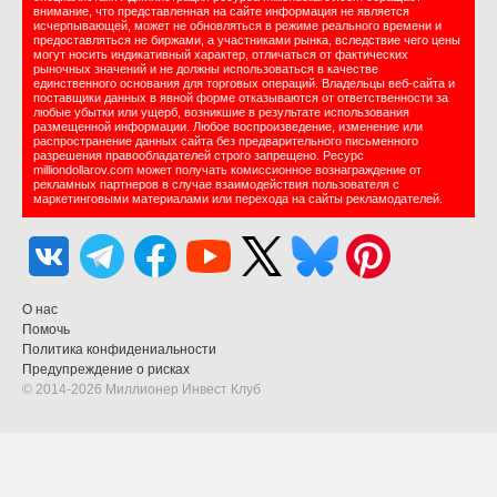
внимание, что представленная на сайте информация не является
исчерпывающей, может не обновляться в режиме реального времени и
предоставляться не биржами, а участниками рынка, вследствие чего цены
могут носить индикативный характер, отличаться от фактических
рыночных значений и не должны использоваться в качестве
единственного основания для торговых операций. Владельцы веб-сайта и
поставщики данных в явной форме отказываются от ответственности за
любые убытки или ущерб, возникшие в результате использования
размещенной информации. Любое воспроизведение, изменение или
распространение данных сайта без предварительного письменного
разрешения правообладателей строго запрещено. Ресурс
milliondollarov.com может получать комиссионное вознаграждение от
рекламных партнеров в случае взаимодействия пользователя с
маркетинговыми материалами или перехода на сайты рекламодателей.
О нас
Помочь
Политика конфидениальности
Предупреждение о рисках
© 2014-2026 Миллионер Инвест Клуб