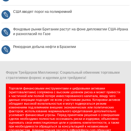
США вводят порог на поликремний
Фондовые рынки Британии растут на фоне дипломатии США‑Ирана
и разногласий по Газе
Рекордная добыча нефти в Бразилии
Форум Трейдеров Миллионер: Социальный обменник торговыми
стратегиями форекс и идеями для трейдинга!
Торговля финансовыми инструментами и цифровыми активами
(криптовалютами) сопряжена с высоким уровнем риска и может привести
к частичной или полной потере инвестированного капитала, ввиду чего
данные операции подходят не всем участникам рынка. Котировки активов
обладают высокой волатильностью и могут подвергаться резким
изменениям под влиянием внешних экономических или политических
факторов; использование маржинального кредитования дополнительно
усиливает финансовые угрозы. Перед принятием решения о совершении
сделок необходимо полностью осознавать риски и издержки, объективно
оценивать свои инвестиционные цели и уровень компетентности, а также
при необходимости обращаться за консультацией к независимым
специалистам. Администрация ресурса milliondollarov.com обращает