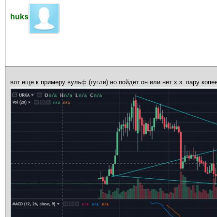
huks
вот еще к примеру вульф (гугли) но пойдет он или нет х.з. пару копе