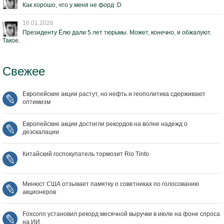
Как хорошо, что у меня не форд :D
16.01.2026
Президенту Ёлю дали 5 лет тюрьмы. Может, конечно, и обжалуют.
Такое.
Свежее
Европейские акции растут, но нефть и геополитика сдерживают
оптимизм
Европейские акции достигли рекордов на волне надежд о
деэскалации
Китайский госпокупатель тормозит Rio Tinto
Минюст США отзывает памятку о советниках по голосованию
акционеров
Foxconn установил рекорд месячной выручки в июле на фоне спроса
на ИИ