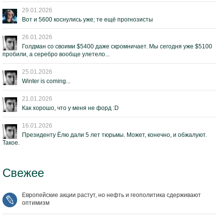
29.01.2026
Вот и 5600 коснулись уже; те ещё прогнозисты
26.01.2026
Голдман со своими $5400 даже скромничает. Мы сегодня уже $5100
пробили, а серебро вообще улетело...
25.01.2026
Winter is coming...
21.01.2026
Как хорошо, что у меня не форд :D
16.01.2026
Президенту Ёлю дали 5 лет тюрьмы. Может, конечно, и обжалуют.
Такое.
Свежее
Европейские акции растут, но нефть и геополитика сдерживают
оптимизм