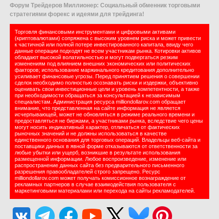
Форум Трейдеров Миллионер: Социальный обменник торговыми
стратегиями форекс и идеями для трейдинга!
Торговля финансовыми инструментами и цифровыми активами
(криптовалютами) сопряжена с высоким уровнем риска и может привести
к частичной или полной потере инвестированного капитала, ввиду чего
данные операции подходят не всем участникам рынка. Котировки активов
обладают высокой волатильностью и могут подвергаться резким
изменениям под влиянием внешних экономических или политических
факторов; использование маржинального кредитования дополнительно
усиливает финансовые угрозы. Перед принятием решения о совершении
сделок необходимо полностью осознавать риски и издержки, объективно
оценивать свои инвестиционные цели и уровень компетентности, а также
при необходимости обращаться за консультацией к независимым
специалистам. Администрация ресурса milliondollarov.com обращает
внимание, что представленная на сайте информация не является
исчерпывающей, может не обновляться в режиме реального времени и
предоставляться не биржами, а участниками рынка, вследствие чего цены
могут носить индикативный характер, отличаться от фактических
рыночных значений и не должны использоваться в качестве
единственного основания для торговых операций. Владельцы веб-сайта и
поставщики данных в явной форме отказываются от ответственности за
любые убытки или ущерб, возникшие в результате использования
размещенной информации. Любое воспроизведение, изменение или
распространение данных сайта без предварительного письменного
разрешения правообладателей строго запрещено. Ресурс
milliondollarov.com может получать комиссионное вознаграждение от
рекламных партнеров в случае взаимодействия пользователя с
маркетинговыми материалами или перехода на сайты рекламодателей.