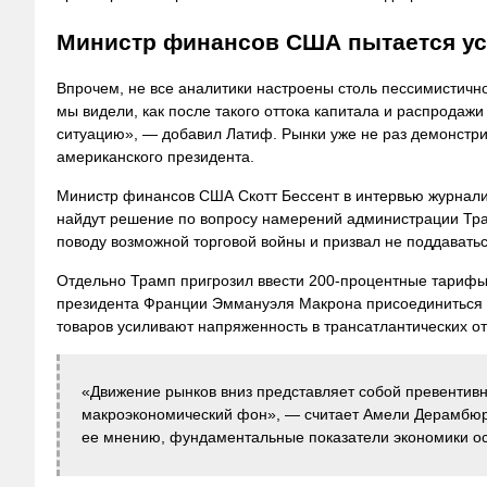
Министр финансов США пытается ус
Впрочем, не все аналитики настроены столь пессимистично
мы видели, как после такого оттока капитала и распродаж
ситуацию», — добавил Латиф. Рынки уже не раз демонстри
американского президента.
Министр финансов США Скотт Бессент в интервью журналис
найдут решение по вопросу намерений администрации Тра
поводу возможной торговой войны и призвал не поддавать
Отдельно Трамп пригрозил ввести 200-процентные тарифы 
президента Франции Эммануэля Макрона присоединиться к 
товаров усиливают напряженность в трансатлантических о
«Движение рынков вниз представляет собой превентив
макроэкономический фон», — считает Амели Дерамбюр
ее мнению, фундаментальные показатели экономики ос