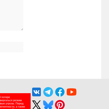
й потере
двергаться резким
вые угрозы. Перед
етентности, а также