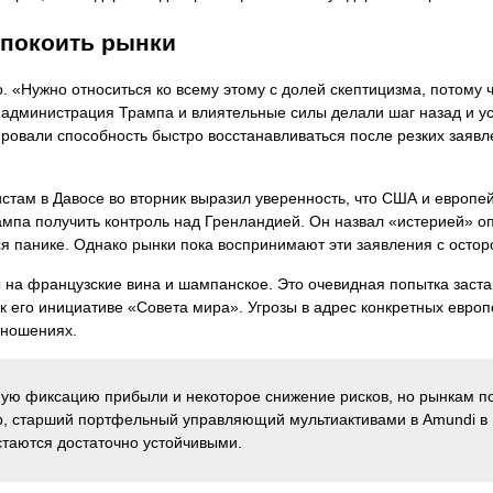
покоить рынки
. «Нужно относиться ко всему этому с долей скептицизма, потому 
и администрация Трампа и влиятельные силы делали шаг назад и у
ровали способность быстро восстанавливаться после резких заявл
там в Давосе во вторник выразил уверенность, что США и европе
мпа получить контроль над Гренландией. Он назвал «истерией» о
ся панике. Однако рынки пока воспринимают эти заявления с осто
на французские вина и шампанское. Это очевидная попытка заста
его инициативе «Совета мира». Угрозы в адрес конкретных европ
тношениях.
ную фиксацию прибыли и некоторое снижение рисков, но рынкам п
, старший портфельный управляющий мультиактивами в Amundi в
таются достаточно устойчивыми.