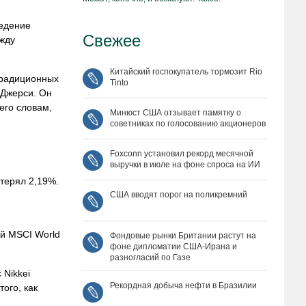
ведение
Свежее
жду
Китайский госпокупатель тормозит Rio
традиционных
Tinto
-Джерси. Он
его словам,
Минюст США отзывает памятку о
советниках по голосованию акционеров
Foxconn установил рекорд месячной
выручки в июле на фоне спроса на ИИ
терял 2,19%.
США вводят порог на поликремний
.
ий MSCI World
Фондовые рынки Британии растут на
фоне дипломатии США‑Ирана и
разногласий по Газе
 Nikkei
Рекордная добыча нефти в Бразилии
ого, как