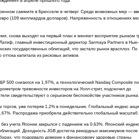
ождения» в апреле прошлого года.
тренном саммите в Брюсселе в четверг. Среди возможных мер — в
евро (109 миллиардов долларов). Напряженность в отношениях ме
ремя, снова выходят на первый план и меняют восприятие рынком 
Латиф, главный инвестиционный директор Sarmaya Partners в Нью
нских государственных облигаций, что застало рынок врасплох. По 
 оттока капитала из рисковых активов.
P 500 снизился на 1,97%, а технологический Nasdaq Composite по
рометром тревожности инвесторов на Уолл-стрит, подскочил до
тели свидетельствуют о серьезном беспокойстве участников рынка
 торгов, уже потеряв 1,2% в понедельник. Глобальный индекс акц
а 0,67%. Распродажа приобрела действительно глобальный масштаб.
 без учета Японии закрылся с падением на 0,63%. Японский индекс
блигаций. Доходность JGB достигла рекордных максимумов после т
борах, что подорвало доверие к финансовому здоровью страны.