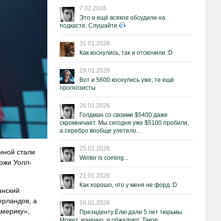
7.02.2026
Это и ещё всякое обсудили на
подкасте. Слушайте
31.01.2026
Как коснулись, так и отскочили :D
29.01.2026
Вот и 5600 коснулись уже; те ещё
прогнозисты
26.01.2026
Голдман со своими $5400 даже
скромничает. Мы сегодня уже $5100 пробили,
а серебро вообще улетело...
25.01.2026
иной стали
Winter is coming...
ржи Уолл-
21.01.2026
Как хорошо, что у меня не форд :D
анский
ерландов, а
16.01.2026
Америку»,
Президенту Ёлю дали 5 лет тюрьмы.
Может, конечно, и обжалуют. Такое.