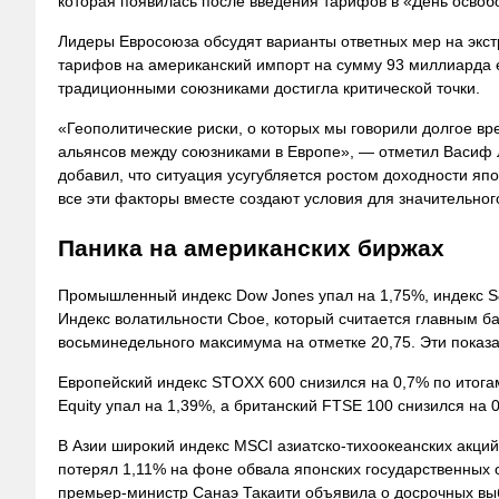
которая появилась после введения тарифов в «День освоб
Лидеры Евросоюза обсудят варианты ответных мер на экс
тарифов на американский импорт на сумму 93 миллиарда 
традиционными союзниками достигла критической точки.
«Геополитические риски, о которых мы говорили долгое в
альянсов между союзниками в Европе», — отметил Васиф 
добавил, что ситуация усугубляется ростом доходности япо
все эти факторы вместе создают условия для значительного
Паника на американских биржах
Промышленный индекс Dow Jones упал на 1,75%, индекс S&
Индекс волатильности Cboe, который считается главным ба
восьминедельного максимума на отметке 20,75. Эти показа
Европейский индекс STOXX 600 снизился на 0,7% по итогам
Equity упал на 1,39%, а британский FTSE 100 снизился н
В Азии широкий индекс MSCI азиатско-тихоокеанских акций
потерял 1,11% на фоне обвала японских государственных о
премьер-министр Санаэ Такаити объявила о досрочных вы