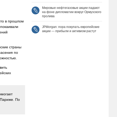
Мировые нефтегазовые акции падают
на фоне дипломатии вокруг Ормузского
пролива
что в прошлом
спокаивали
JPMorgan: пора покупать европейские
акции — прибыли и активизм растут
ений
йские страны
пасения по
рожностью.
вить
ейских
омогает
 Париже. По