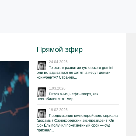
Прямой эфир
24.04.2026
То есть в развитие гугловского gemini
они вкладываться не хотят, а несут деньги
конкуренту? Странно...
1.03.2026
Биток вниз, нефть вверх, как
нестабилен этот мир...
19.02.2026
Продолжение южнокорейского сериала
(дорамы) Южнокорейский экс-президент Юн
Сок Ёль получил пожизненный срок — суд
признал...