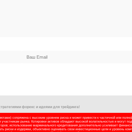
тратегиями форекс и идеями для трейдинга!
тами) сопряжена с высоким уровнем риска и может привести к частичной или полно
м участникам рынка. Котировки активов обладают высокой волатильностью и могут по
оров; использование маржинального кредитования дополнительно усиливает финансо
ь риски и издержки, объективно оценивать свои инвестиционные цели и уровень комп