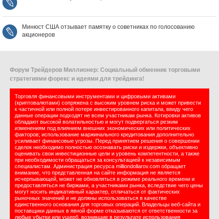
Минюст США отзывает памятку о советниках по голосованию
акционеров
Форум Трейдеров Миллионер: Социальный обменник торговыми
стратегиями форекс и идеями для трейдинга!
Торговля финансовыми инструментами и цифровыми активами
(криптовалютами) сопряжена с высоким уровнем риска и может привести
к частичной или полной потере инвестированного капитала, ввиду чего
данные операции подходят не всем участникам рынка. Котировки активов
обладают высокой волатильностью и могут подвергаться резким
изменениям под влиянием внешних экономических или политических
факторов; использование маржинального кредитования дополнительно
усиливает финансовые угрозы. Перед принятием решения о совершении
сделок необходимо полностью осознавать риски и издержки, объективно
оценивать свои инвестиционные цели и уровень компетентности, а также
при необходимости обращаться за консультацией к независимым
специалистам. Администрация ресурса milliondollarov.com обращает
внимание, что представленная на сайте информация не является
исчерпывающей, может не обновляться в режиме реального времени и
предоставляться не биржами, а участниками рынка, вследствие чего цены
могут носить индикативный характер, отличаться от фактических
рыночных значений и не должны использоваться в качестве
единственного основания для торговых операций. Владельцы веб-сайта и
поставщики данных в явной форме отказываются от ответственности за
любые убытки или ущерб, возникшие в результате использования