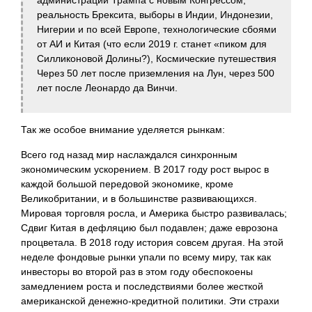
администрации Трампа с новым Конгрессом,
реальность Брексита, выборы в Индии, Индонезии,
Нигерии и по всей Европе, технологические сбоями
от АИ и Китая (что если 2019 г. станет «пиком для
Силликоновой Долины?), Космические путешествия
Через 50 лет после приземления на Лун, через 500
лет после Леонардо да Винчи.
Так же особое внимание уделяется рынкам:
Всего год назад мир наслаждался синхронным
экономическим ускорением. В 2017 году рост вырос в
каждой большой
передовой экономике, кроме
Великобритании, и в большинстве развивающихся.
Мировая торговля росла, и Америка быстро развивалась;
Сдвиг Китая в дефляцию был подавлен; даже еврозона
процветала. В 2018 году история совсем другая. На этой
неделе фондовые рынки упали по всему миру, так как
инвесторы во второй раз в этом году обеспокоены
замедлением роста и последствиями более жесткой
американской денежно-кредитной политики. Эти страхи