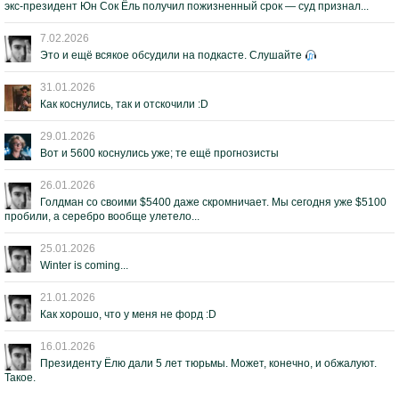
экс-президент Юн Сок Ёль получил пожизненный срок — суд признал...
7.02.2026
Это и ещё всякое обсудили на подкасте. Слушайте
31.01.2026
Как коснулись, так и отскочили :D
29.01.2026
Вот и 5600 коснулись уже; те ещё прогнозисты
26.01.2026
Голдман со своими $5400 даже скромничает. Мы сегодня уже $5100
пробили, а серебро вообще улетело...
25.01.2026
Winter is coming...
21.01.2026
Как хорошо, что у меня не форд :D
16.01.2026
Президенту Ёлю дали 5 лет тюрьмы. Может, конечно, и обжалуют.
Такое.