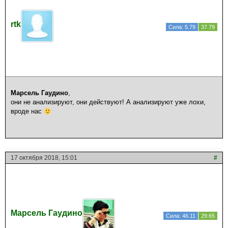
rtk
Сила: 5.79
37.79
Марсель Гаудино
,
они не анализируют, они действуют! А анализируют уже лохи,
вроде нас
17 октября 2018, 15:01
#
Марсель Гаудино
Сила: 46.11
29.65