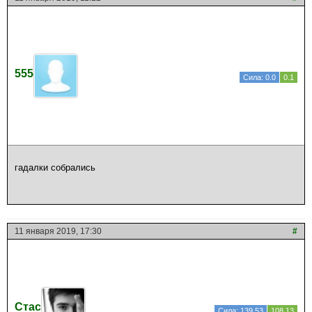
555
Сила: 0.0
0.1
гадалки собрались
11 января 2019, 17:30
#
Стас
Сила: 139.53
108.13