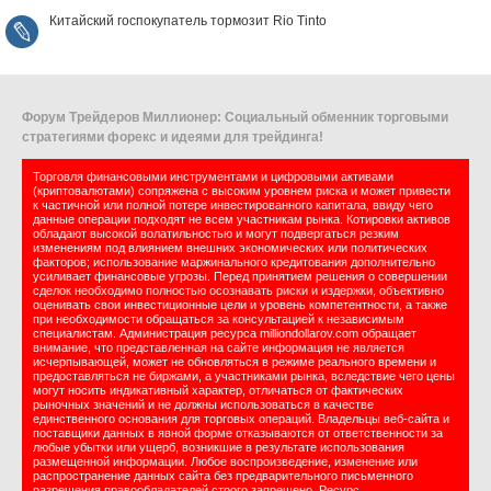
Китайский госпокупатель тормозит Rio Tinto
Форум Трейдеров Миллионер: Социальный обменник торговыми
стратегиями форекс и идеями для трейдинга!
Торговля финансовыми инструментами и цифровыми активами
(криптовалютами) сопряжена с высоким уровнем риска и может привести
к частичной или полной потере инвестированного капитала, ввиду чего
данные операции подходят не всем участникам рынка. Котировки активов
обладают высокой волатильностью и могут подвергаться резким
изменениям под влиянием внешних экономических или политических
факторов; использование маржинального кредитования дополнительно
усиливает финансовые угрозы. Перед принятием решения о совершении
сделок необходимо полностью осознавать риски и издержки, объективно
оценивать свои инвестиционные цели и уровень компетентности, а также
при необходимости обращаться за консультацией к независимым
специалистам. Администрация ресурса milliondollarov.com обращает
внимание, что представленная на сайте информация не является
исчерпывающей, может не обновляться в режиме реального времени и
предоставляться не биржами, а участниками рынка, вследствие чего цены
могут носить индикативный характер, отличаться от фактических
рыночных значений и не должны использоваться в качестве
единственного основания для торговых операций. Владельцы веб-сайта и
поставщики данных в явной форме отказываются от ответственности за
любые убытки или ущерб, возникшие в результате использования
размещенной информации. Любое воспроизведение, изменение или
распространение данных сайта без предварительного письменного
разрешения правообладателей строго запрещено. Ресурс