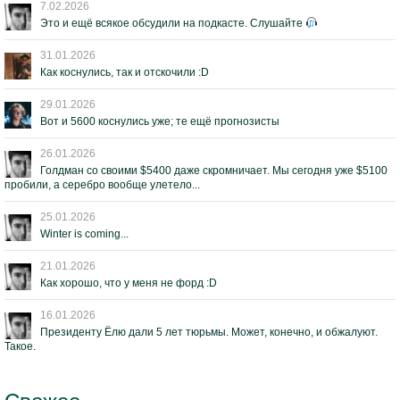
7.02.2026
Это и ещё всякое обсудили на подкасте. Слушайте
31.01.2026
Как коснулись, так и отскочили :D
29.01.2026
Вот и 5600 коснулись уже; те ещё прогнозисты
26.01.2026
Голдман со своими $5400 даже скромничает. Мы сегодня уже $5100
пробили, а серебро вообще улетело...
25.01.2026
Winter is coming...
21.01.2026
Как хорошо, что у меня не форд :D
16.01.2026
Президенту Ёлю дали 5 лет тюрьмы. Может, конечно, и обжалуют.
Такое.