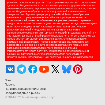
усиливает финансовые угрозы. Перед принятием решения о совершении
сделок необходимо полностью осознавать риски и издержки, объективно
оценивать свои инвестиционные цели и уровень компетентности, а также
при необходимости обращаться за консультацией к независимым
специалистам. Администрация ресурса milliondollarov.com обращает
внимание, что представленная на сайте информация не является
исчерпывающей, может не обновляться в режиме реального времени и
предоставляться не биржами, а участниками рынка, вследствие чего цены
могут носить индикативный характер, отличаться от фактических
рыночных значений и не должны использоваться в качестве
единственного основания для торговых операций. Владельцы веб-сайта и
поставщики данных в явной форме отказываются от ответственности за
любые убытки или ущерб, возникшие в результате использования
размещенной информации. Любое воспроизведение, изменение или
распространение данных сайта без предварительного письменного
разрешения правообладателей строго запрещено. Ресурс
milliondollarov.com может получать комиссионное вознаграждение от
рекламных партнеров в случае взаимодействия пользователя с
маркетинговыми материалами или перехода на сайты рекламодателей.
О нас
Помочь
Политика конфидениальности
Предупреждение о рисках
© 2014-2026 Миллионер Инвест Клуб