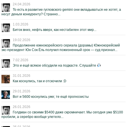
24.04.2026
То есть в развитие гугловского gemini они вкладываться не хотят, а
несут деньги конкуренту? Странно...
1.03.2026
Биток вниз, нефть вверх, как нестабилен этот мир...
19.02.2026
Продолжение южнокорейского сериала (дорамы) Южнокорейский
экс-президент Юн Сок Ёль получил пожизненный срок — суд признал...
7.02.2026
Это и ещё всякое обсудили на подкасте. Слушайте
31.01.2026
Как коснулись, так и отскочили :D
29.01.2026
Вот и 5600 коснулись уже; те ещё прогнозисты
26.01.2026
Голдман со своими $5400 даже скромничает. Мы сегодня уже $5100
пробили, а серебро вообще улетело...