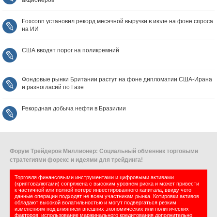
акционеров
Foxconn установил рекорд месячной выручки в июле на фоне спроса
на ИИ
США вводят порог на поликремний
Фондовые рынки Британии растут на фоне дипломатии США‑Ирана
и разногласий по Газе
Рекордная добыча нефти в Бразилии
Форум Трейдеров Миллионер: Социальный обменник торговыми
стратегиями форекс и идеями для трейдинга!
Торговля финансовыми инструментами и цифровыми активами
(криптовалютами) сопряжена с высоким уровнем риска и может привести
к частичной или полной потере инвестированного капитала, ввиду чего
данные операции подходят не всем участникам рынка. Котировки активов
обладают высокой волатильностью и могут подвергаться резким
изменениям под влиянием внешних экономических или политических
факторов; использование маржинального кредитования дополнительно