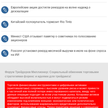
Европейские акции достигли рекордов на волне надежд о
деэскалации
Китайский госпокупатель тормозит Rio Tinto
Минюст США отзывает памятку о советниках по голосованию
акционеров
Foxconn установил рекорд месячной выручки в июле на фоне спроса
на ИИ
Форум Трейдеров Миллионер: Социальный обменник торговыми
стратегиями форекс и идеями для трейдинга!
Торговля финансовыми инструментами и цифровыми активами
(криптовалютами) сопряжена с высоким уровнем риска и может привести
к частичной или полной потере инвестированного капитала, ввиду чего
данные операции подходят не всем участникам рынка. Котировки активов
обладают высокой волатильностью и могут подвергаться резким
изменениям под влиянием внешних экономических или политических
факторов; использование маржинального кредитования дополнительно
усиливает финансовые угрозы. Перед принятием решения о совершении