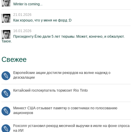
Winter is coming...
21.01.2026
Как хорошо, что у меня не форд :D
16.01.2026
Президенту Ёлю дали 5 лет тюрьмы. Может, конечно, и обжалуют.
Такое.
Свежее
Европейские акции достигли рекордов на волне надежд о
деэскалации
Китайский госпокупатель тормозит Rio Tinto
Минюст США отзывает памятку о советниках по голосованию
акционеров
Foxconn установил рекорд месячной выручки в июле на фоне спроса
на ИИ