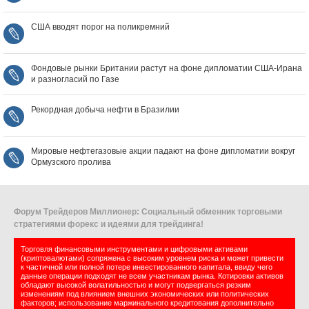
США вводят порог на поликремний
Фондовые рынки Британии растут на фоне дипломатии США‑Ирана
и разногласий по Газе
Рекордная добыча нефти в Бразилии
Мировые нефтегазовые акции падают на фоне дипломатии вокруг
Ормузского пролива
Форум Трейдеров Миллионер: Социальный обменник торговыми
стратегиями форекс и идеями для трейдинга!
Торговля финансовыми инструментами и цифровыми активами
(криптовалютами) сопряжена с высоким уровнем риска и может привести
к частичной или полной потере инвестированного капитала, ввиду чего
данные операции подходят не всем участникам рынка. Котировки активов
обладают высокой волатильностью и могут подвергаться резким
изменениям под влиянием внешних экономических или политических
факторов; использование маржинального кредитования дополнительно