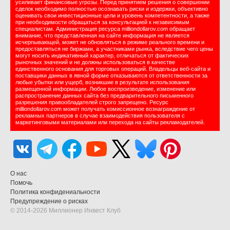
усиливает финансовые угрозы. Перед принятием решения о совершении
сделок необходимо полностью осознавать риски и издержки, объективно
оценивать свои инвестиционные цели и уровень компетентности, а также
при необходимости обращаться за консультацией к независимым
специалистам. Администрация ресурса milliondollarov.com обращает
внимание, что представленная на сайте информация не является
исчерпывающей, может не обновляться в режиме реального времени и
предоставляться не биржами, а участниками рынка, вследствие чего цены
могут носить индикативный характер, отличаться от фактических
рыночных значений и не должны использоваться в качестве
единственного основания для торговых операций. Владельцы веб-сайта и
поставщики данных в явной форме отказываются от ответственности за
любые убытки или ущерб, возникшие в результате использования
размещенной информации. Любое воспроизведение, изменение или
распространение данных сайта без предварительного письменного
разрешения правообладателей строго запрещено. Ресурс
milliondollarov.com может получать комиссионное вознаграждение от
рекламных партнеров в случае взаимодействия пользователя с
маркетинговыми материалами или перехода на сайты рекламодателей.
О нас
Помочь
Политика конфидениальности
Предупреждение о рисках
© 2014-2026 Миллионер Инвест Клуб