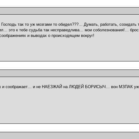
 Господь так то уж мозгами то обидел???… Думать, работать, созидать т
оил… это к тебе судьба так несправедлива… мои соболезнования!… брос
соображениях и выводах о происходящем вокруг!
 так и соображает… и не НАЕЗЖАЙ на ЛЮДЕЙ БОРИСЫЧ… вон МЗПАК уж