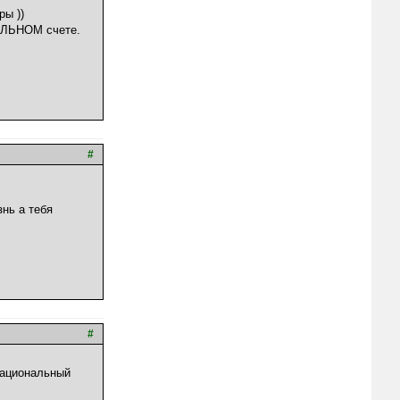
ры ))
АЛЬНОМ счете.
#
знь а тебя
#
национальный