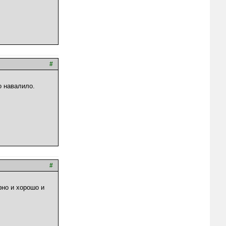
#
о навалило.
#
рно и хорошо и