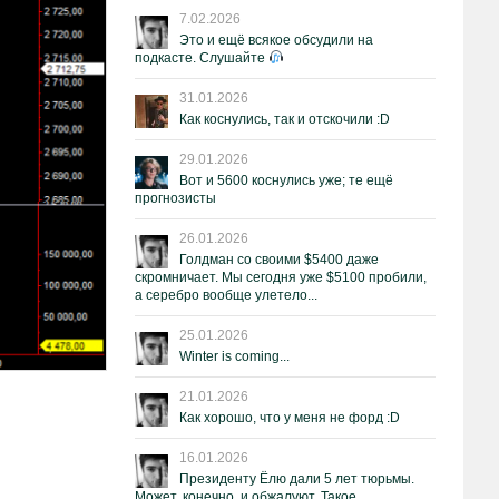
7.02.2026
Это и ещё всякое обсудили на
подкасте. Слушайте
31.01.2026
Как коснулись, так и отскочили :D
29.01.2026
Вот и 5600 коснулись уже; те ещё
прогнозисты
26.01.2026
Голдман со своими $5400 даже
скромничает. Мы сегодня уже $5100 пробили,
а серебро вообще улетело...
25.01.2026
Winter is coming...
21.01.2026
Как хорошо, что у меня не форд :D
16.01.2026
Президенту Ёлю дали 5 лет тюрьмы.
Может, конечно, и обжалуют. Такое.