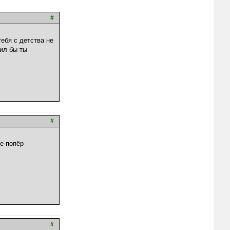
#
ебя с детства не
ил бы ты
#
е попёр
#