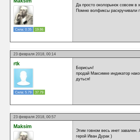
Maksim
Да просто околорынок совсем в х
Помню волфиксы раскручивали п
Сила: 0.35
19.86
23 февраля 2018, 00:14
rtk
Борисыч!
продай Максимке индикатор након
дуться!
Сила: 5.79
37.79
23 февраля 2018, 00:57
Maksim
Этим говном весь инет завален.
герой Иван Дурак )