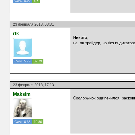
Сила: 0.99
3.7
23 февраля 2018, 03:31
rtk
Никита
,
не, он трейдер, но без индикатор
Сила: 5.79
37.79
23 февраля 2018, 17:13
Maksim
Околорынок ощипенился, расковы
Сила: 0.35
19.86