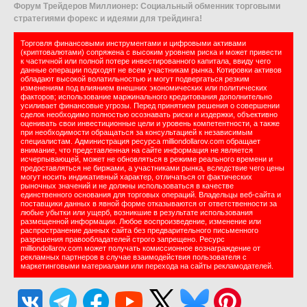
Форум Трейдеров Миллионер: Социальный обменник торговыми
стратегиями форекс и идеями для трейдинга!
Торговля финансовыми инструментами и цифровыми активами
(криптовалютами) сопряжена с высоким уровнем риска и может привести
к частичной или полной потере инвестированного капитала, ввиду чего
данные операции подходят не всем участникам рынка. Котировки активов
обладают высокой волатильностью и могут подвергаться резким
изменениям под влиянием внешних экономических или политических
факторов; использование маржинального кредитования дополнительно
усиливает финансовые угрозы. Перед принятием решения о совершении
сделок необходимо полностью осознавать риски и издержки, объективно
оценивать свои инвестиционные цели и уровень компетентности, а также
при необходимости обращаться за консультацией к независимым
специалистам. Администрация ресурса milliondollarov.com обращает
внимание, что представленная на сайте информация не является
исчерпывающей, может не обновляться в режиме реального времени и
предоставляться не биржами, а участниками рынка, вследствие чего цены
могут носить индикативный характер, отличаться от фактических
рыночных значений и не должны использоваться в качестве
единственного основания для торговых операций. Владельцы веб-сайта и
поставщики данных в явной форме отказываются от ответственности за
любые убытки или ущерб, возникшие в результате использования
размещенной информации. Любое воспроизведение, изменение или
распространение данных сайта без предварительного письменного
разрешения правообладателей строго запрещено. Ресурс
milliondollarov.com может получать комиссионное вознаграждение от
рекламных партнеров в случае взаимодействия пользователя с
маркетинговыми материалами или перехода на сайты рекламодателей.