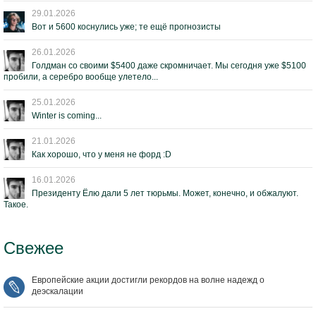
29.01.2026
Вот и 5600 коснулись уже; те ещё прогнозисты
26.01.2026
Голдман со своими $5400 даже скромничает. Мы сегодня уже $5100
пробили, а серебро вообще улетело...
25.01.2026
Winter is coming...
21.01.2026
Как хорошо, что у меня не форд :D
16.01.2026
Президенту Ёлю дали 5 лет тюрьмы. Может, конечно, и обжалуют.
Такое.
Свежее
Европейские акции достигли рекордов на волне надежд о
деэскалации