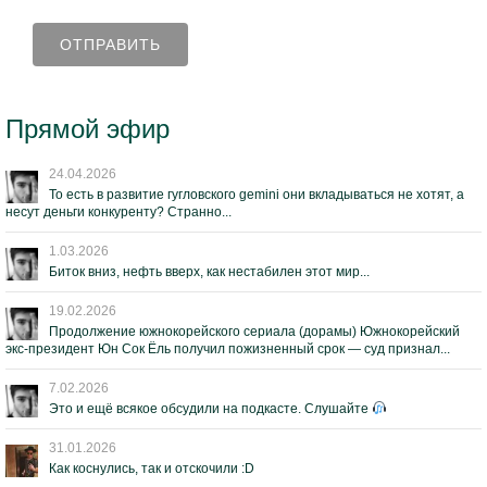
Прямой эфир
24.04.2026
То есть в развитие гугловского gemini они вкладываться не хотят, а
несут деньги конкуренту? Странно...
1.03.2026
Биток вниз, нефть вверх, как нестабилен этот мир...
19.02.2026
Продолжение южнокорейского сериала (дорамы) Южнокорейский
экс-президент Юн Сок Ёль получил пожизненный срок — суд признал...
7.02.2026
Это и ещё всякое обсудили на подкасте. Слушайте
31.01.2026
Как коснулись, так и отскочили :D