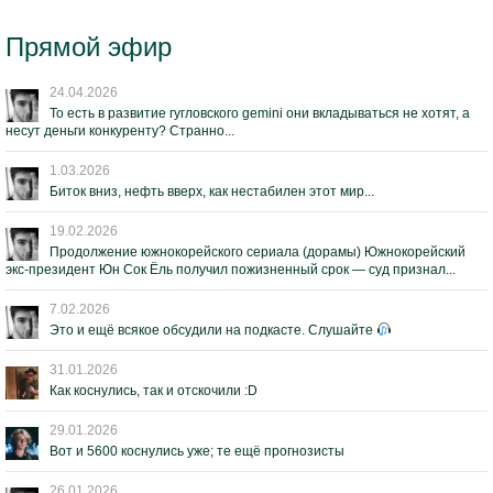
Прямой эфир
24.04.2026
То есть в развитие гугловского gemini они вкладываться не хотят, а
несут деньги конкуренту? Странно...
1.03.2026
Биток вниз, нефть вверх, как нестабилен этот мир...
19.02.2026
Продолжение южнокорейского сериала (дорамы) Южнокорейский
экс-президент Юн Сок Ёль получил пожизненный срок — суд признал...
7.02.2026
Это и ещё всякое обсудили на подкасте. Слушайте
31.01.2026
Как коснулись, так и отскочили :D
29.01.2026
Вот и 5600 коснулись уже; те ещё прогнозисты
26.01.2026