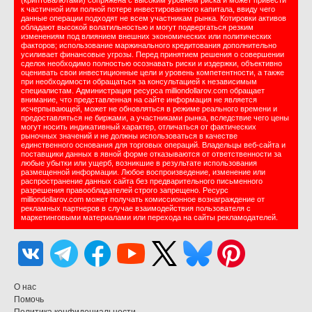
(криптовалютами) сопряжена с высоким уровнем риска и может привести
к частичной или полной потере инвестированного капитала, ввиду чего
данные операции подходят не всем участникам рынка. Котировки активов
обладают высокой волатильностью и могут подвергаться резким
изменениям под влиянием внешних экономических или политических
факторов; использование маржинального кредитования дополнительно
усиливает финансовые угрозы. Перед принятием решения о совершении
сделок необходимо полностью осознавать риски и издержки, объективно
оценивать свои инвестиционные цели и уровень компетентности, а также
при необходимости обращаться за консультацией к независимым
специалистам. Администрация ресурса milliondollarov.com обращает
внимание, что представленная на сайте информация не является
исчерпывающей, может не обновляться в режиме реального времени и
предоставляться не биржами, а участниками рынка, вследствие чего цены
могут носить индикативный характер, отличаться от фактических
рыночных значений и не должны использоваться в качестве
единственного основания для торговых операций. Владельцы веб-сайта и
поставщики данных в явной форме отказываются от ответственности за
любые убытки или ущерб, возникшие в результате использования
размещенной информации. Любое воспроизведение, изменение или
распространение данных сайта без предварительного письменного
разрешения правообладателей строго запрещено. Ресурс
milliondollarov.com может получать комиссионное вознаграждение от
рекламных партнеров в случае взаимодействия пользователя с
маркетинговыми материалами или перехода на сайты рекламодателей.
О нас
Помочь