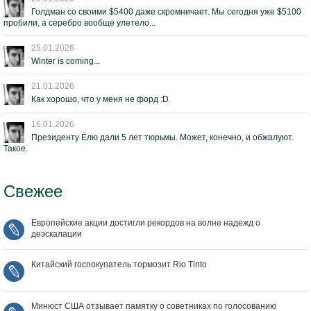
Голдман со своими $5400 даже скромничает. Мы сегодня уже $5100
пробили, а серебро вообще улетело...
25.01.2026
Winter is coming...
21.01.2026
Как хорошо, что у меня не форд :D
16.01.2026
Президенту Ёлю дали 5 лет тюрьмы. Может, конечно, и обжалуют.
Такое.
Свежее
Европейские акции достигли рекордов на волне надежд о
деэскалации
Китайский госпокупатель тормозит Rio Tinto
Минюст США отзывает памятку о советниках по голосованию