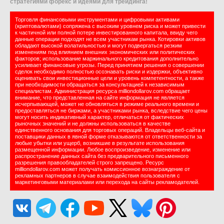
стратегиями форекс и идеями для трейдинга!
Торговля финансовыми инструментами и цифровыми активами
(криптовалютами) сопряжена с высоким уровнем риска и может привести
к частичной или полной потере инвестированного капитала, ввиду чего
данные операции подходят не всем участникам рынка. Котировки активов
обладают высокой волатильностью и могут подвергаться резким
изменениям под влиянием внешних экономических или политических
факторов; использование маржинального кредитования дополнительно
усиливает финансовые угрозы. Перед принятием решения о совершении
сделок необходимо полностью осознавать риски и издержки, объективно
оценивать свои инвестиционные цели и уровень компетентности, а также
при необходимости обращаться за консультацией к независимым
специалистам. Администрация ресурса milliondollarov.com обращает
внимание, что представленная на сайте информация не является
исчерпывающей, может не обновляться в режиме реального времени и
предоставляться не биржами, а участниками рынка, вследствие чего цены
могут носить индикативный характер, отличаться от фактических
рыночных значений и не должны использоваться в качестве
единственного основания для торговых операций. Владельцы веб-сайта и
поставщики данных в явной форме отказываются от ответственности за
любые убытки или ущерб, возникшие в результате использования
размещенной информации. Любое воспроизведение, изменение или
распространение данных сайта без предварительного письменного
разрешения правообладателей строго запрещено. Ресурс
milliondollarov.com может получать комиссионное вознаграждение от
рекламных партнеров в случае взаимодействия пользователя с
маркетинговыми материалами или перехода на сайты рекламодателей.