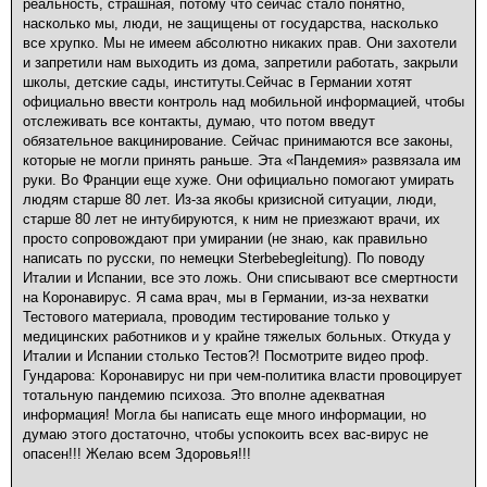
реальность, страшная, потому что сейчас стало понятно,
насколько мы, люди, не защищены от государства, насколько
все хрупко. Мы не имеем абсолютно никаких прав. Они захотели
и запретили нам выходить из дома, запретили работать, закрыли
школы, детские сады, институты.Сейчас в Германии хотят
официально ввести контроль над мобильной информацией, чтобы
отслеживать все контакты, думаю, что потом введут
обязательное вакцинирование. Сейчас принимаются все законы,
которые не могли принять раньше. Эта «Пандемия» развязала им
руки. Во Франции еще хуже. Они официально помогают умирать
людям старше 80 лет. Из-за якобы кризисной ситуации, люди,
старше 80 лет не интубируются, к ним не приезжают врачи, их
просто сопровождают при умирании (не знаю, как правильно
написать по русски, по немецки Sterbebegleitung). По поводу
Италии и Испании, все это ложь. Они списывают все смертности
на Коронавирус. Я сама врач, мы в Германии, из-за нехватки
Тестового материала, проводим тестирование только у
медицинских работников и у крайне тяжелых больных. Откуда у
Италии и Испании столько Тестов?! Посмотрите видео проф.
Гундарова: Коронавирус ни при чем-политика власти провоцирует
тотальную пандемию психоза. Это вполне адекватная
информация! Могла бы написать еще много информации, но
думаю этого достаточно, чтобы успокоить всех вас-вирус не
опасен!!! Желаю всем Здоровья!!!