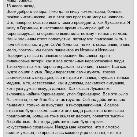
Maria Ivanova
13 часов назад
Всем доброго вечера. Никогда не пишу комментарии, больше
люблю читать чужие, но в этот раз просто не могу не написать.
Это, наверно, счастье иметь такого президента, как Лукашенко. Я
живу в Германии, в настоящее время «вымирающей от
Коронавируса», специально выделила, потому что все это ложь.
Наши больницы стоят полупустые, потому что приказано быть в
полной готовности для CoVid больных, но их, к сожалению, очень
мало, поэтомы мы берем пациентов из Италии и Испании.
Передвинуты все плановые операции, больницы терпят
финансовые потери, как и все остальные неработающие люди.
Такое чувство, что Корона поражает не легкие, а мозги. Все как-
будто сошли с ума. Люди перестали сами думать, трезво
анализировать ситуацию, все в страхе и панике, слушают только
медиен, а те, естественно, как и должны, раскаляют ситуацию,
хотя уже думаю некуда дальше. Как сказал Лукашенко:
включишь чайник-Коронавирус, утюг-Коронавирус. Все это было
бы смешно, если б не было так грустно. Сейчас действительно
пандемия, только не вирусная, а информационная. И самое
страшное будет после всего этого, когда разорятся маленькие
предприятия, большие тоже обьявят дефолт, появятся тысячи
безработных. Вот тогда действительно будет кризис,
искусственно созданный. Иногда мне кажетса, что я смотрю
фильм ужасов, но просыпаясь каждое утро осознаю, что это