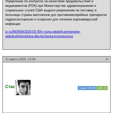
Управление по контролю за качеством продовольствия и
медикаментов (FDA) при Министерстве здравоохранения и
социальных служб США выдало разрешение на поставку в
больницы страны миллионов доз противомалярийных препаратов
гидроксихлорохин и хлорохин для лечения коронавирусной
инфекции.
iz.ru/993559/2020-03-30/v-ssha-odobrili-primenenie-
gidroksikhlorokhina-dlia-lecheniia-koronavirusa
31 марта 2020, 13:58
#
Стас
Сила: 139.53
108.13