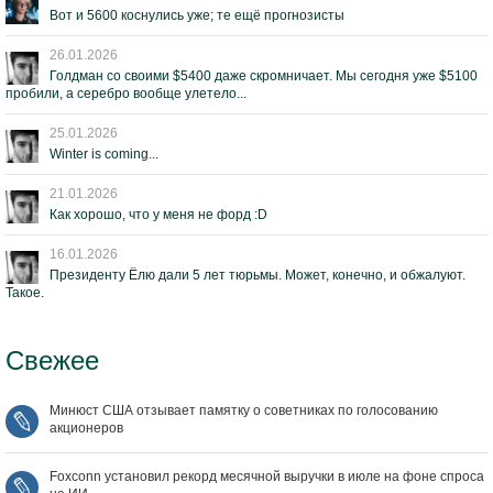
Вот и 5600 коснулись уже; те ещё прогнозисты
26.01.2026
Голдман со своими $5400 даже скромничает. Мы сегодня уже $5100
пробили, а серебро вообще улетело...
25.01.2026
Winter is coming...
21.01.2026
Как хорошо, что у меня не форд :D
16.01.2026
Президенту Ёлю дали 5 лет тюрьмы. Может, конечно, и обжалуют.
Такое.
Свежее
Минюст США отзывает памятку о советниках по голосованию
акционеров
Foxconn установил рекорд месячной выручки в июле на фоне спроса