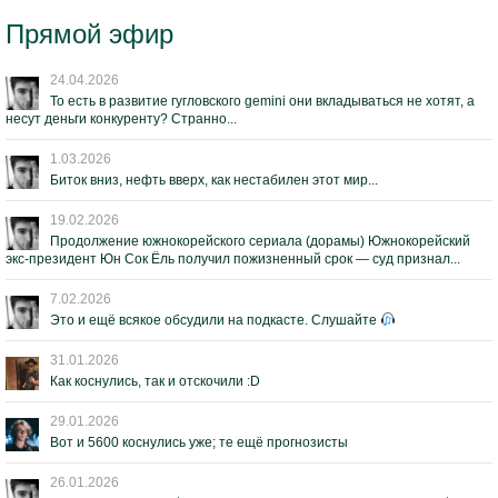
Прямой эфир
24.04.2026
То есть в развитие гугловского gemini они вкладываться не хотят, а
несут деньги конкуренту? Странно...
1.03.2026
Биток вниз, нефть вверх, как нестабилен этот мир...
19.02.2026
Продолжение южнокорейского сериала (дорамы) Южнокорейский
экс-президент Юн Сок Ёль получил пожизненный срок — суд признал...
7.02.2026
Это и ещё всякое обсудили на подкасте. Слушайте
31.01.2026
Как коснулись, так и отскочили :D
29.01.2026
Вот и 5600 коснулись уже; те ещё прогнозисты
26.01.2026