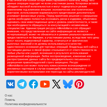
к частичной или полной потере инвестированного капитала, ввиду чего
данные операции подходят не всем участникам рынка. Котировки активов
обладают высокой волатильностью и могут подвергаться резким
изменениям под влиянием внешних экономических или политических
факторов; использование маржинального кредитования дополнительно
усиливает финансовые угрозы. Перед принятием решения о совершении
сделок необходимо полностью осознавать риски и издержки, объективно
оценивать свои инвестиционные цели и уровень компетентности, а также
при необходимости обращаться за консультацией к независимым
специалистам. Администрация ресурса milliondollarov.com обращает
внимание, что представленная на сайте информация не является
исчерпывающей, может не обновляться в режиме реального времени и
предоставляться не биржами, а участниками рынка, вследствие чего цены
могут носить индикативный характер, отличаться от фактических
рыночных значений и не должны использоваться в качестве
единственного основания для торговых операций. Владельцы веб-сайта и
поставщики данных в явной форме отказываются от ответственности за
любые убытки или ущерб, возникшие в результате использования
размещенной информации. Любое воспроизведение, изменение или
распространение данных сайта без предварительного письменного
разрешения правообладателей строго запрещено. Ресурс
milliondollarov.com может получать комиссионное вознаграждение от
рекламных партнеров в случае взаимодействия пользователя с
маркетинговыми материалами или перехода на сайты рекламодателей.
О нас
Помочь
Политика конфидениальности