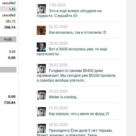
7.02.2026
Это и ещё всякое обсудили на
подкасте. Слушайте
31.01.2026
Как коснулись, так и отскочили :D
29.01.2026
Вот и 5600 коснулись уже; те ещё
прогнозисты
26.01.2026
Голдман со своими $5400 даже
скромничает. Мы сегодня уже $5100 пробили,
а серебро вообще улетело...
25.01.2026
Winter is coming...
21.01.2026
Как хорошо, что у меня не форд :D
16.01.2026
Президенту Ёлю дали 5 лет тюрьмы.
Может, конечно, и обжалуют. Такое.