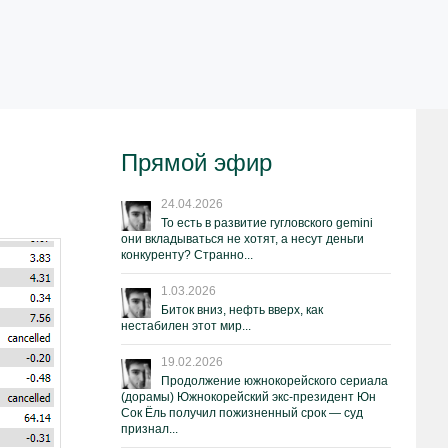
Прямой эфир
24.04.2026
То есть в развитие гугловского gemini
они вкладываться не хотят, а несут деньги
конкуренту? Странно...
1.03.2026
Биток вниз, нефть вверх, как
нестабилен этот мир...
19.02.2026
Продолжение южнокорейского сериала
(дорамы) Южнокорейский экс-президент Юн
Сок Ёль получил пожизненный срок — суд
признал...