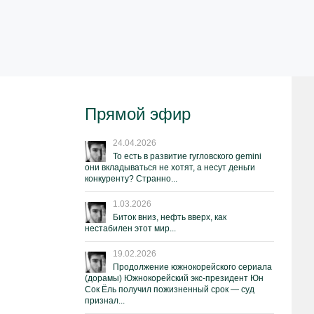
Прямой эфир
24.04.2026
То есть в развитие гугловского gemini
они вкладываться не хотят, а несут деньги
конкуренту? Странно...
1.03.2026
Биток вниз, нефть вверх, как
нестабилен этот мир...
19.02.2026
Продолжение южнокорейского сериала
(дорамы) Южнокорейский экс-президент Юн
Сок Ёль получил пожизненный срок — суд
признал...