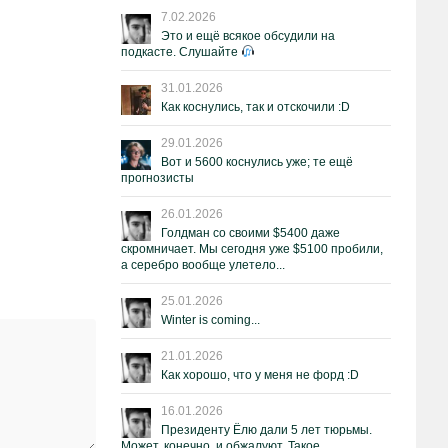
7.02.2026
Это и ещё всякое обсудили на
подкасте. Слушайте
31.01.2026
Как коснулись, так и отскочили :D
29.01.2026
Вот и 5600 коснулись уже; те ещё
прогнозисты
26.01.2026
Голдман со своими $5400 даже
скромничает. Мы сегодня уже $5100 пробили,
а серебро вообще улетело...
25.01.2026
Winter is coming...
21.01.2026
Как хорошо, что у меня не форд :D
16.01.2026
Президенту Ёлю дали 5 лет тюрьмы.
Может, конечно, и обжалуют. Такое.