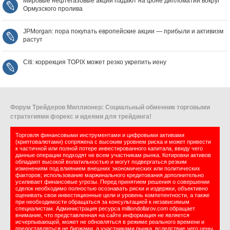
Мировые нефтегазовые акции падают на фоне дипломатии вокруг
Ормузского пролива
JPMorgan: пора покупать европейские акции — прибыли и активизм
растут
Citi: коррекция TOPIX может резко укрепить иену
Форум Трейдеров Миллионер: Социальный обменник торговыми
стратегиями форекс и идеями для трейдинга!
Торговля финансовыми инструментами и цифровыми активами
(криптовалютами) сопряжена с высоким уровнем риска и может привести
к частичной или полной потере инвестированного капитала, ввиду чего
данные операции подходят не всем участникам рынка. Котировки активов
обладают высокой волатильностью и могут подвергаться резким
изменениям под влиянием внешних экономических или политических
факторов; использование маржинального кредитования дополнительно
усиливает финансовые угрозы. Перед принятием решения о совершении
сделок необходимо полностью осознавать риски и издержки, объективно
оценивать свои инвестиционные цели и уровень компетентности, а также
при необходимости обращаться за консультацией к независимым
специалистам. Администрация ресурса milliondollarov.com обращает
внимание, что представленная на сайте информация не является
исчерпывающей, может не обновляться в режиме реального времени и
предоставляться не биржами, а участниками рынка, вследствие чего цены