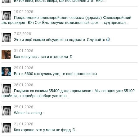
Биток вниз, нефть вверх, как нестабилен этот мир...
19.02.2026
Продолжение южнокорейского сериала (дорамы) Южнокорейский
экс-президент Юн Сок Ёль получил пожизненный срок — суд признал...
7.02.2026
Это и ещё всякое обсудили на подкасте. Слушайте
31.01.2026
Как коснулись, так и отскочили :D
29.01.2026
Вот и 5600 коснулись уже; те ещё прогнозисты
26.01.2026
Голдман со своими $5400 даже скромничает. Мы сегодня уже $5100
пробили, а серебро вообще улетело...
25.01.2026
Winter is coming...
21.01.2026
Как хорошо, что у меня не форд :D