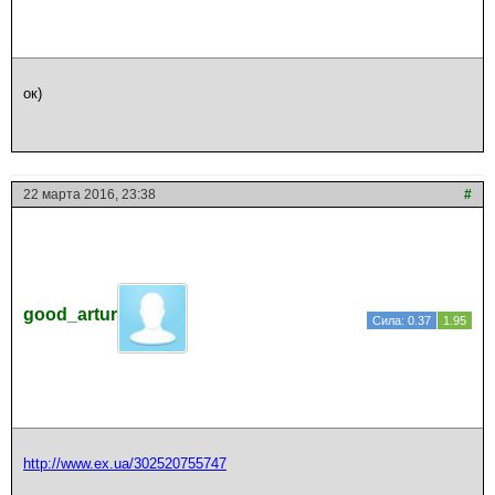
ок)
22 марта 2016, 23:38
#
good_artur
Сила: 0.37
1.95
http://www.ex.ua/302520755747