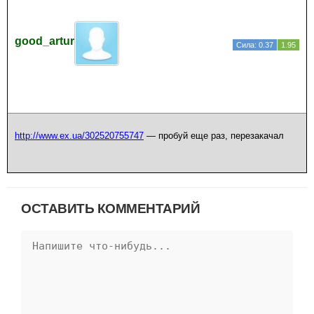
good_artur
Сила: 0.37
1.95
http://www.ex.ua/302520755747
— пробуй еще раз, перезакачал
ОСТАВИТЬ КОММЕНТАРИЙ