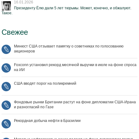
16.01.2026
Президенту Ёлю дали 5 лет тюрьмы. Может, конечно, и обжалуют.
Такое.
Свежее
Минюст США отзывает памятку о советниках по голосованию
акционеров
Foxconn установил рекорд месячной выручки в июле на фоне спроса
на ИИ
США вводят порог на поликремний
Фондовые рынки Британии растут на фоне дипломатии США‑Ирана
и разногласий по Газе
Рекордная добыча нефти в Бразилии