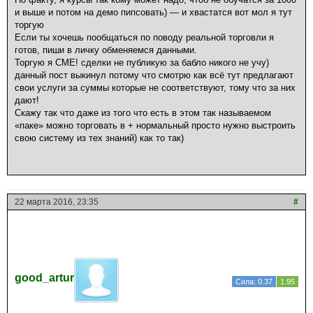
и выше и потом на демо пипсовать) — и хвастатся вот мол я тут
торгую
Если ты хочешь пообщаться по поводу реальной торговли я
готов, пиши в личку обменяемся данными.
Торгую я СME! сделки не публикую за бабло никого не учу)
данный пост выкинул потому что смотрю как всё тут предлагают
свои услуги за суммы которые не соответствуют, тому что за них
дают!
Скажу так что даже из того что есть в этом так называемом
«паке» можно торговать в + нормальный просто нужно выстроить
свою систему из тех знаний) как то так)
22 марта 2016, 23:35
#
good_artur
Сила: 0.37
1.95