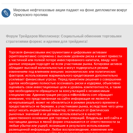
Мировые нефтегазовые акции падают на фоне дипломатии вокруг
Ормузского пролива
Форум Трейдеров Миллионер: Социальный обменник торговыми
стратегиями форекс и идеями для трейдинга!
Торговля финансовыми инструментами и цифровыми активами
(криптовалютами) сопряжена с высоким уровнем риска и может привести
к частичной или полной потере инвестированного капитала, ввиду чего
данные операции подходят не всем участникам рынка. Котировки активов
обладают высокой волатильностью и могут подвергаться резким
изменениям под влиянием внешних экономических или политических
факторов; использование маржинального кредитования дополнительно
усиливает финансовые угрозы. Перед принятием решения о совершении
сделок необходимо полностью осознавать риски и издержки, объективно
оценивать свои инвестиционные цели и уровень компетентности, а также
при необходимости обращаться за консультацией к независимым
специалистам. Администрация ресурса milliondollarov.com обращает
внимание, что представленная на сайте информация не является
исчерпывающей, может не обновляться в режиме реального времени и
предоставляться не биржами, а участниками рынка, вследствие чего цены
могут носить индикативный характер, отличаться от фактических
рыночных значений и не должны использоваться в качестве
единственного основания для торговых операций. Владельцы веб-сайта и
поставщики данных в явной форме отказываются от ответственности за
любые убытки или ущерб, возникшие в результате использования
размещенной информации. Любое воспроизведение, изменение или