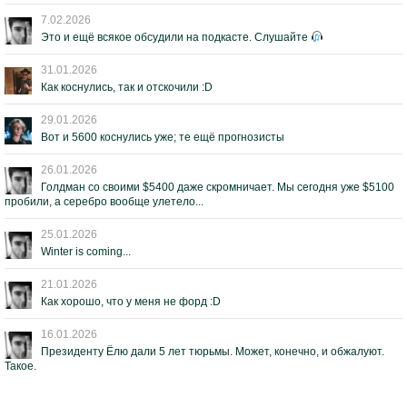
7.02.2026
Это и ещё всякое обсудили на подкасте. Слушайте
31.01.2026
Как коснулись, так и отскочили :D
29.01.2026
Вот и 5600 коснулись уже; те ещё прогнозисты
26.01.2026
Голдман со своими $5400 даже скромничает. Мы сегодня уже $5100
пробили, а серебро вообще улетело...
25.01.2026
Winter is coming...
21.01.2026
Как хорошо, что у меня не форд :D
16.01.2026
Президенту Ёлю дали 5 лет тюрьмы. Может, конечно, и обжалуют.
Такое.