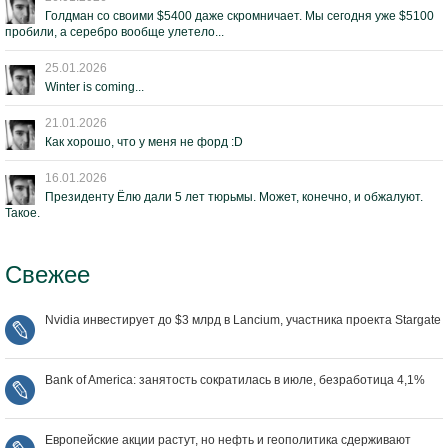
Голдман со своими $5400 даже скромничает. Мы сегодня уже $5100
пробили, а серебро вообще улетело...
25.01.2026
Winter is coming...
21.01.2026
Как хорошо, что у меня не форд :D
16.01.2026
Президенту Ёлю дали 5 лет тюрьмы. Может, конечно, и обжалуют.
Такое.
Свежее
Nvidia инвестирует до $3 млрд в Lancium, участника проекта Stargate
Bank of America: занятость сократилась в июле, безработица 4,1%
Европейские акции растут, но нефть и геополитика сдерживают