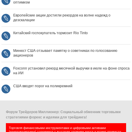
оптимизм
Европейские акции достигли рекордов на волне надежд о
деэскалации
Китайский госпокупатель тормозит Rio Tinto
Минюст США отзывает памятку о советниках по голосованию
акционеров
Foxconn установил рекорд месячной выручки в июле на фоне спроса
на ИИ
США вводят порог на поликремний
Форум Трейдеров Миллионер: Социальный обменник торговыми
стратегиями форекс и идеями для трейдинга!
Торговля финансовыми инструментами и цифровыми активами
(криптовалютами) сопряжена с высоким уровнем риска и может привести