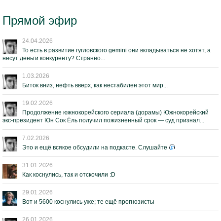
Прямой эфир
24.04.2026
То есть в развитие гугловского gemini они вкладываться не хотят, а
несут деньги конкуренту? Странно...
1.03.2026
Биток вниз, нефть вверх, как нестабилен этот мир...
19.02.2026
Продолжение южнокорейского сериала (дорамы) Южнокорейский
экс-президент Юн Сок Ёль получил пожизненный срок — суд признал...
7.02.2026
Это и ещё всякое обсудили на подкасте. Слушайте
31.01.2026
Как коснулись, так и отскочили :D
29.01.2026
Вот и 5600 коснулись уже; те ещё прогнозисты
26.01.2026