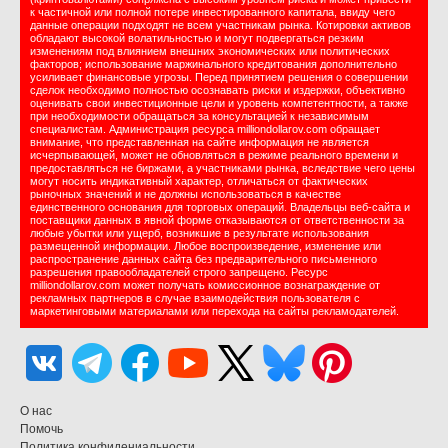
к частичной или полной потере инвестированного капитала, ввиду чего
данные операции подходят не всем участникам рынка. Котировки активов
обладают высокой волатильностью и могут подвергаться резким
изменениям под влиянием внешних экономических или политических
факторов; использование маржинального кредитования дополнительно
усиливает финансовые угрозы. Перед принятием решения о совершении
сделок необходимо полностью осознавать риски и издержки, объективно
оценивать свои инвестиционные цели и уровень компетентности, а также
при необходимости обращаться за консультацией к независимым
специалистам. Администрация ресурса milliondollarov.com обращает
внимание, что представленная на сайте информация не является
исчерпывающей, может не обновляться в режиме реального времени и
предоставляться не биржами, а участниками рынка, вследствие чего цены
могут носить индикативный характер, отличаться от фактических
рыночных значений и не должны использоваться в качестве
единственного основания для торговых операций. Владельцы веб-сайта и
поставщики данных в явной форме отказываются от ответственности за
любые убытки или ущерб, возникшие в результате использования
размещенной информации. Любое воспроизведение, изменение или
распространение данных сайта без предварительного письменного
разрешения правообладателей строго запрещено. Ресурс
milliondollarov.com может получать комиссионное вознаграждение от
рекламных партнеров в случае взаимодействия пользователя с
маркетинговыми материалами или перехода на сайты рекламодателей.
О нас
Помочь
Политика конфидениальности