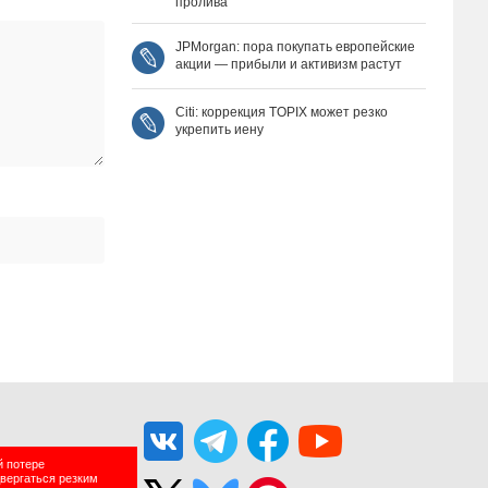
пролива
JPMorgan: пора покупать европейские
акции — прибыли и активизм растут
Citi: коррекция TOPIX может резко
укрепить иену
й потере
двергаться резким