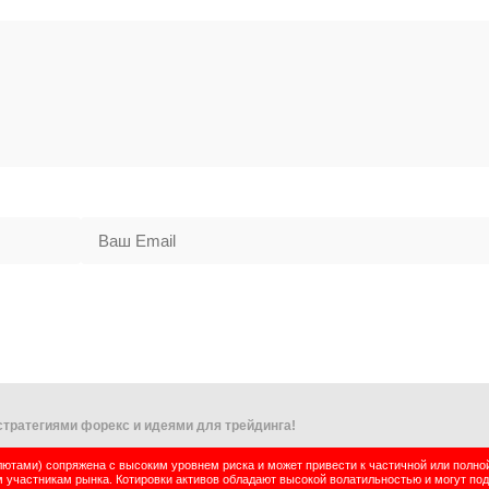
тратегиями форекс и идеями для трейдинга!
тами) сопряжена с высоким уровнем риска и может привести к частичной или полно
м участникам рынка. Котировки активов обладают высокой волатильностью и могут по