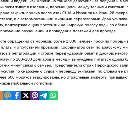
вии и видели, как моряки на танкере держались за поручни и мах
 экипажи живут в изоляции, перемещаясь между тесными каютами,
рана закрыть пролив после атак США и Израиля на Иран 28 февра
тавок, и с заторможенными мирными переговорами Иран усиливае
ту, подтверждающую претензии на широкую полосу воды по обеим
в получение разрешений и проведение платежей для прохода.
те обращений от моряков: более 2 000 человек просили помощи 
 платы и отсутствием провизии. Координатор сети по арабскому ми
азов в репатриации и страхе перед ударами ракет и дронов; некот
рплату по 100–200 долларов в месяц и вынуждены питаться одним 
отких минут связи с семьёй. Представители стран Персидского зали
 усилия по снабжению судов и переводу экипажей: по словам её г
лее 500 моряков эвакуированы, но отраслевые эксперты призывают
иков глобальной логистики.