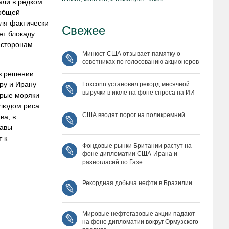
али в редком
 общей
ля фактически
Свежее
т блокаду.
 сторонам
Минюст США отзывает памятку о
советниках по голосованию акционеров
в решении
ру и Ирану
Foxconn установил рекорд месячной
выручки в июле на фоне спроса на ИИ
орые моряки
блюдом риса
США вводят порог на поликремний
ва, в
лавы
 к
Фондовые рынки Британии растут на
фоне дипломатии США‑Ирана и
разногласий по Газе
Рекордная добыча нефти в Бразилии
Мировые нефтегазовые акции падают
на фоне дипломатии вокруг Ормузского