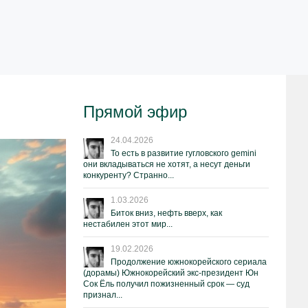
Прямой эфир
24.04.2026
То есть в развитие гугловского gemini
они вкладываться не хотят, а несут деньги
конкуренту? Странно...
1.03.2026
Биток вниз, нефть вверх, как
нестабилен этот мир...
19.02.2026
Продолжение южнокорейского сериала
(дорамы) Южнокорейский экс-президент Юн
Сок Ёль получил пожизненный срок — суд
признал...