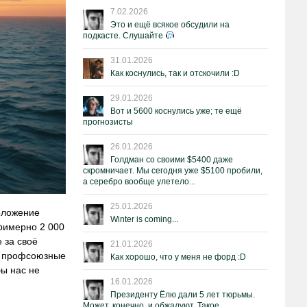
7.02.2026
Это и ещё всякое обсудили на
подкасте. Слушайте
31.01.2026
Как коснулись, так и отскочили :D
29.01.2026
Вот и 5600 коснулись уже; те ещё
прогнозисты
26.01.2026
Голдман со своими $5400 даже
скромничает. Мы сегодня уже $5100 пробили,
а серебро вообще улетело...
25.01.2026
положение
Winter is coming...
примерно 2 000
 за своё
21.01.2026
 а профсоюзные
Как хорошо, что у меня не форд :D
бы нас не
16.01.2026
Президенту Ёлю дали 5 лет тюрьмы.
Может, конечно, и обжалуют. Такое.