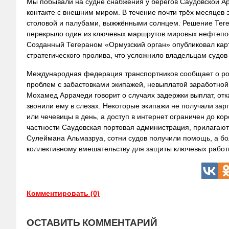
Мы побывали на судне снабжения у берегов Саудовской Ара
контакте с внешним миром. В течение почти трёх месяцев
столовой и палубами, выжжёнными солнцем. Решение Теге
перекрыло один из ключевых маршрутов мировых нефтепос
Созданный Тегераном «Ормузский орган» опубликовал кар
стратегического пролива, что усложнило владельцам судо
Международная федерация транспортников сообщает о рос
проблем с забастовками экипажей, невыплатой заработной
Мохамед Аррачеди говорит о случаях задержки выплат, отк
звонили ему в слезах. Некоторые экипажи не получали за
или чечевицы в день, а доступ в интернет ограничен до кор
частности Саудовская портовая администрация, прилагают
Сулеймана Альмазруа, сотни судов получили помощь, а бо
коллективному вмешательству для защиты ключевых работн
Комментировать (0)
ОСТАВИТЬ КОММЕНТАРИЙ