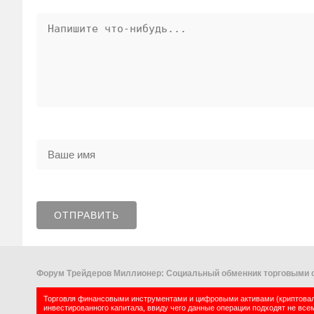
Форум Трейдеров Миллионер: Социальный обменник торговыми с
Торговля финансовыми инструментами и цифровыми активами (криптовалю
инвестированного капитала, ввиду чего данные операции подходят не все