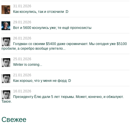
31.01.2026
Как коснулись, так и отскочили :D
29.01.2026
Вот и 5600 коснулись уже; те ещё прогнозисты
26.01.2026
Голдман со своими $5400 даже скромничает. Мы сегодня уже $5100
пробили, а серебро вообще улетело...
25.01.2026
Winter is coming...
21.01.2026
Как хорошо, что у меня не форд :D
16.01.2026
Президенту Ёлю дали 5 лет тюрьмы. Может, конечно, и обжалуют.
Такое.
Свежее