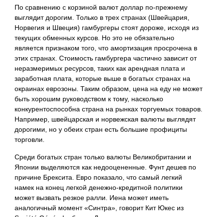
По сравнению с корзиной валют доллар по-прежнему
выглядит дорогим. Только в трех странах (Швейцария,
Норвегия и Швеция) гамбургеры стоят дороже, исходя из
текущих обменных курсов. Но это не обязательно
является признаком того, что амортизация просрочена в
этих странах. Стоимость гамбургера частично зависит от
неразмеримых ресурсов, таких как арендная плата и
заработная плата, которые выше в богатых странах на
окраинах еврозоны. Таким образом, цена на еду не может
быть хорошим руководством к тому, насколько
конкурентоспособна страна на рынках торгуемых товаров.
Например, швейцарская и норвежская валюты выглядят
дорогими, но у обеих стран есть большие профициты
торговли.
Среди богатых стран только валюты Великобритании и
Японии выделяются как недооцененные. Фунт дешев по
причине Брексита. Евро показало, что самый легкий
намек на конец легкой денежно-кредитной политики
может вызвать резкое ралли. Иена может иметь
аналогичный момент «Синтра», говорит Кит Юкес из