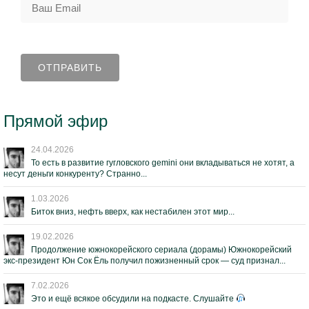
Прямой эфир
24.04.2026
То есть в развитие гугловского gemini они вкладываться не хотят, а
несут деньги конкуренту? Странно...
1.03.2026
Биток вниз, нефть вверх, как нестабилен этот мир...
19.02.2026
Продолжение южнокорейского сериала (дорамы) Южнокорейский
экс-президент Юн Сок Ёль получил пожизненный срок — суд признал...
7.02.2026
Это и ещё всякое обсудили на подкасте. Слушайте