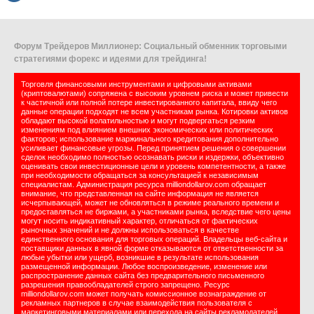
Форум Трейдеров Миллионер: Социальный обменник торговыми
стратегиями форекс и идеями для трейдинга!
Торговля финансовыми инструментами и цифровыми активами
(криптовалютами) сопряжена с высоким уровнем риска и может привести
к частичной или полной потере инвестированного капитала, ввиду чего
данные операции подходят не всем участникам рынка. Котировки активов
обладают высокой волатильностью и могут подвергаться резким
изменениям под влиянием внешних экономических или политических
факторов; использование маржинального кредитования дополнительно
усиливает финансовые угрозы. Перед принятием решения о совершении
сделок необходимо полностью осознавать риски и издержки, объективно
оценивать свои инвестиционные цели и уровень компетентности, а также
при необходимости обращаться за консультацией к независимым
специалистам. Администрация ресурса milliondollarov.com обращает
внимание, что представленная на сайте информация не является
исчерпывающей, может не обновляться в режиме реального времени и
предоставляться не биржами, а участниками рынка, вследствие чего цены
могут носить индикативный характер, отличаться от фактических
рыночных значений и не должны использоваться в качестве
единственного основания для торговых операций. Владельцы веб-сайта и
поставщики данных в явной форме отказываются от ответственности за
любые убытки или ущерб, возникшие в результате использования
размещенной информации. Любое воспроизведение, изменение или
распространение данных сайта без предварительного письменного
разрешения правообладателей строго запрещено. Ресурс
milliondollarov.com может получать комиссионное вознаграждение от
рекламных партнеров в случае взаимодействия пользователя с
маркетинговыми материалами или перехода на сайты рекламодателей.