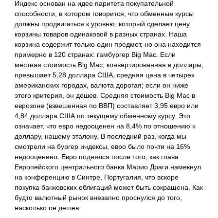
Индекс основан на идее паритета покупательной
способности, в котором говорится, что обменные курсы
должны продвигаться к уровню, который сделает цену
корзины товаров одинаковой в разных странах. Наша
корзина содержит только один предмет, но она находится
примерно в 120 странах: гамбургер Big Mac. Если
местная стоимость Big Mac, конвертированная в доллары,
превышает 5,28 доллара США, средняя цена в четырех
американских городах, валюта дорогая; если он ниже
этого критерия, он дешев. Средняя стоимость Big Mac в
еврозоне (взвешенная по ВВП) составляет 3,95 евро или
4,84 доллара США по текущему обменному курсу. Это
означает, что евро недооценен на 8,4% по отношению к
доллару, нашему эталону. В последний раз, когда мы
смотрели на бургер индексы, евро было почти на 16%
недооценено.
Евро поднялся после того, как глава
Европейского центрального банка Марио Драги намекнул
на конференцию в Синтре, Португалия, что вскоре
покупка банковских облигаций может быть сокращена. Как
будто валютный рынок внезапно проснулся до того,
насколько он дешев.