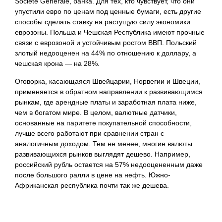
Société Générale, банка. Для тех, кто чувствует, что они
упустили евро по ценам под ценные бумаги, есть другие
способы сделать ставку на растущую силу экономики
еврозоны. Польша и Чешская Республика имеют прочные
связи с еврозоной и устойчивым ростом ВВП. Польский
злотый недооценен на 44% по отношению к доллару, а
чешская крона — на 28%.
Оговорка, касающаяся Швейцарии, Норвегии и Швеции,
применяется в обратном направлении к развивающимся
рынкам, где арендные платы и заработная плата ниже,
чем в богатом мире. В целом, валютные датчики,
основанные на паритете покупательной способности,
лучше всего работают при сравнении стран с
аналогичным доходом. Тем не менее, многие валюты
развивающихся рынков выглядят дешево. Например,
российский рубль остается на 57% недооцененным даже
после большого ралли в цене на нефть. Южно-
Африканская республика почти так же дешева.