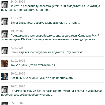
24.04.2026
То есть в развитие гугловского gemini они вкладываться не хотят, а
несут деньги конкуренту? Странно...
1.03.2026
Биток вниз, нефть вверх, как нестабилен этот мир...
19.02.2026
Продолжение южнокорейского сериала (дорамы) Южнокорейский
экс-президент Юн Сок Ёль получил пожизненный срок — суд признал...
7.02.2026
Это и ещё всякое обсудили на подкасте. Слушайте
31.01.2026
Как коснулись, так и отскочили :D
29.01.2026
Вот и 5600 коснулись уже; те ещё прогнозисты
26.01.2026
Голдман со своими $5400 даже скромничает. Мы сегодня уже $5100
пробили, а серебро вообще улетело...
25.01.2026