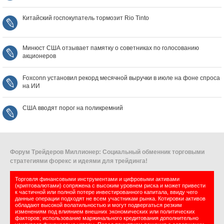
Китайский госпокупатель тормозит Rio Tinto
Минюст США отзывает памятку о советниках по голосованию
акционеров
Foxconn установил рекорд месячной выручки в июле на фоне спроса
на ИИ
США вводят порог на поликремний
Форум Трейдеров Миллионер: Социальный обменник торговыми
стратегиями форекс и идеями для трейдинга!
Торговля финансовыми инструментами и цифровыми активами
(криптовалютами) сопряжена с высоким уровнем риска и может привести
к частичной или полной потере инвестированного капитала, ввиду чего
данные операции подходят не всем участникам рынка. Котировки активов
обладают высокой волатильностью и могут подвергаться резким
изменениям под влиянием внешних экономических или политических
факторов; использование маржинального кредитования дополнительно